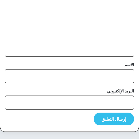
ل
ت
ع
ل
ي
ق
*
الاسم
البريد الإلكتروني