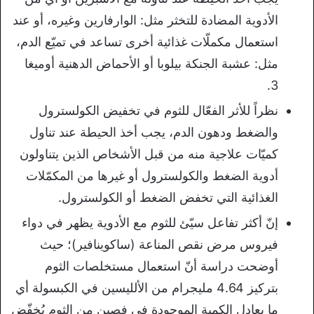
الأدوية المضادة للتخثر مثل: الوارفارين وغيره، أو عند
استعمال مكملّات غذائية أخرى تساعد في تميّع الدم،
مثل: عشبة الجنكة بيلوبا أو الأحماض الدهنية أوميغا
3.
نظراً للأثر الفعّال للثوم في تخفيض الكولسترول
والضغط ودهون الدم، يجب أخذ الحيطة عند تناول
كميّات علاجية منه من قبل الأشخاص الذين يتناولون
أدوية الضغط والكولسترول أو غيرها من المكمّلات
الغذائية التي تخفض الضغط أو الكولسترول.
إنّ أكثر تفاعل سيّئ للثوم مع الأدوية يظهر في دواء
فيروس مرض نقص المناعة (ساكوينافير)؛ حيث
أوضحت دراسة أنّ استعمال مستخلصات الثوم
بتركيز 4.64 مليجرام من الألليسين في الكبسولة أي
ما يعادل الكمية الموجودة في فصين من الثوم يُخفّض