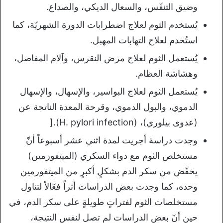
وضيق التنفّس، والسعال الديكي، والصداع.
يُستخدم الثوم لعلاج اضطرابات الدورة الشهريّة، كما
استُخدم لعلاج التهابات المهبل.
يُستعمل الثوم لعلاج مرض النقرس، وآلام المفاصل،
وهشاشة العظام.
يُستعمل الثوم لعلاج البواسير، والإسهال، والإسهال
الدموي، والبول الدموي، وقرحة المعدة الناتجة عن
(عدوى بيلوري)، (H. pylori infection).[
وجدت دراسة أجريت لمدة اثني عشر أسبوعاً أنّ
مستخلص الثوم مع دواء السكري (الميتفورمين)
يخفّض من سكر الدم بشكلٍ أكبرٍ من الميتفورمين
وحده، كما وجدت بعض الدراسات أثراً فعّالاً لتناول
مستخلصات الثوم لفتراتٍ طويلةٍ على سكر الدم، في
حين أنّ بعض الدراسات لم تصل لنفس النتيجة،