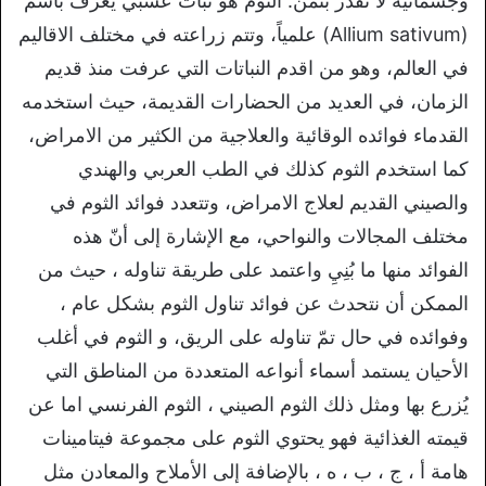
وجسمانية لا تقدر بثمن. الثوم هو نبات عشبي يعرف باسم
(Allium sativum) علمياً، وتتم زراعته في مختلف الاقاليم
في العالم، وهو من اقدم النباتات التي عرفت منذ قديم
الزمان، في العديد من الحضارات القديمة، حيث استخدمه
القدماء فوائده الوقائية والعلاجية من الكثير من الامراض،
كما استخدم الثوم كذلك في الطب العربي والهندي
والصيني القديم لعلاج الامراض، وتتعدد فوائد الثوم في
مختلف المجالات والنواحي، مع الإشارة إلى أنّ هذه
الفوائد منها ما بُنِيِ واعتمد على طريقة تناوله ، حيث من
الممكن أن نتحدث عن فوائد تناول الثوم بشكل عام ،
وفوائده في حال تمّ تناوله على الريق، و الثوم في أغلب
الأحيان يستمد أسماء أنواعه المتعددة من المناطق التي
يُزرع بها ومثل ذلك الثوم الصيني ، الثوم الفرنسي اما عن
قيمته الغذائية فهو يحتوي الثوم على مجموعة فيتامينات
هامة أ ، ج ، ب ، ه ، بالإضافة إلى الأملاح والمعادن مثل