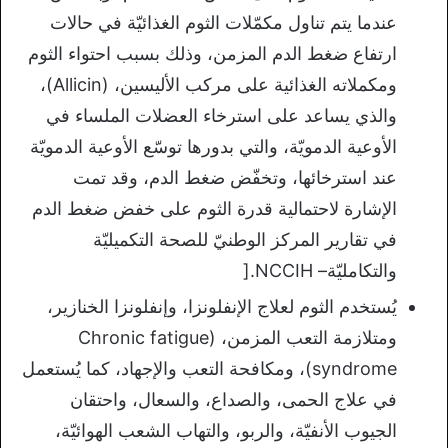
عندما يتم تناول مكمّلات الثوم الغذائيّة في حالات
ارتفاع ضغط الدم المزمن، وذلك بسبب احتواء الثوم
ومكملاته الغذائية على مركب الأليسين، (Allicin)،
والذي يساعد على استرخاء العضلات الملساء في
الأوعية الدمويّة، والتي بدورها توسّع الأوعية الدمويّة
عند استرخائها، وتخفّض ضغط الدم، وقد تمت
الإشارة لاحتمالية قدرة الثوم على خفض ضغط الدم
في تقارير المركز الوطنيّ للصحة التكميليّة
والتكامليّة– NCCIH.[
يُستخدم الثوم لعلاج الإنفلونزا، وإنفلونزا الخنازير،
ومتلازمة التعب المزمن، (Chronic fatigue
syndrome)، ومكافحة التعب والإجهاد، كما يُستعمل
في علاج الحمى، والصداع، والسعال، واحتقان
الجيوب الأنفيّة، والربو، والتهاب الشعب الهوائيّة،