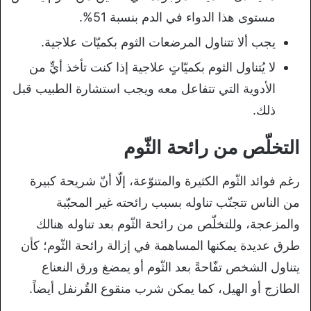
مستوى هذا الدواء في الدم بنسبة 51%.
يجب ألا تتناول المرضعات الثوم بكميّات علاجية.
لا يُتناول الثوم بكميّاتٍ علاجية إذا كنت تأخذ أيٍّ من
الأدوية التي تتفاعل معه ويجب استشارة الطبيب قبل
ذلك.
التخلّص من رائحة الثّوم
رغم فوائد الثّوم الكثيرة والمتنوّعة، إلّا أنّ شريحة كبيرة
من الناس تتجنّب تناوله بسبب رائحته غير المحبّبة
والمزعجة، وللتخلّص من رائحة الثّوم بعد تناوله هنالك
طرق عديدة يمكنها المساهمة في إزالة رائحة الثّوم؛ كأن
يتناول الشخص تفّاحةً بعد الثّوم أو يمضغ ورق النعناع
الطازج أو الهيل، كما يمكن شرب منقوع القُرنفل أيضاً.