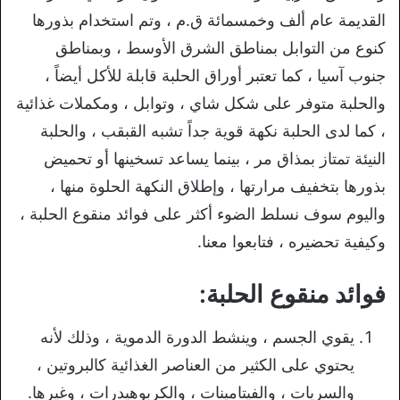
القديمة عام ألف وخمسمائة ق.م ، وتم استخدام بذورها
كنوع من التوابل بمناطق الشرق الأوسط ، وبمناطق
جنوب آسيا ، كما تعتبر أوراق الحلبة قابلة للأكل أيضاً ،
والحلبة متوفر على شكل شاي ، وتوابل ، ومكملات غذائية
، كما لدى الحلبة نكهة قوية جداً تشبه القبقب ، والحلبة
النيئة تمتاز بمذاق مر ، بينما يساعد تسخينها أو تحميض
بذورها بتخفيف مرارتها ، وإطلاق النكهة الحلوة منها ،
واليوم سوف نسلط الضوء أكثر على فوائد منقوع الحلبة ،
وكيفية تحضيره ، فتابعوا معنا.
فوائد منقوع الحلبة:
يقوي الجسم ، وينشط الدورة الدموية ، وذلك لأنه
يحتوي على الكثير من العناصر الغذائية كالبروتين ،
والسريات ، والفيتامينات ، والكربوهيدرات ، وغيرها.