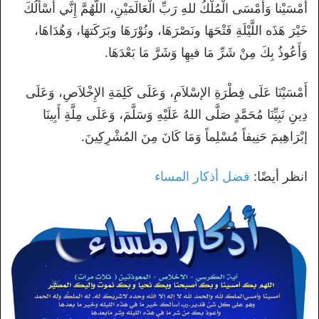
أَمْسَيْنا وَأَمْسَى الْمُلْكُ للهِ رَبِّ الْعَالَمَيْنِ، اللَّهُمَّ إِنَّي أسْأَلُكَ
خَيْرَ هَذَه اللَّيْلَةِ فَتْحَهَا ونَصْرَهَا، ونُوْرَهَا وبَرَكَتهَا، وَهُدَاهَا،
وَأَعُوذُ بِكَ مِنْ شَرِّ مَا فيهِا وَشَرَّ مَا بَعْدَهَا.
أَمْسَيْنَا عَلَى فِطْرَةِ الإسْلاَمِ، وَعَلَى كَلِمَةِ الإِخْلاَصِ، وَعَلَى
دِينِ نَبِيِّنَا مُحَمَّدٍ صَلَّى اللهُ عَلَيْهِ وَسَلَّمَ، وَعَلَى مِلَّةِ أَبِينَا
إبْرَاهِيمَ حَنِيفاً مُسْلِماً وَمَا كَانَ مِنَ المُشْرِكِينَ.
انظر أيضًا:
فضل أذكار المساء