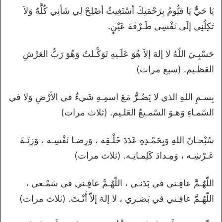
يَا حَيُّ يَا قيُّومُ بِرَحْمَتِكَ أسْتَغِيثُ أصْلِحْ لِي شَأنِي كُلَّهُ وَلاَ
تَكِلُنِي إلَى نَفْسِي طَـرْفَةَ عَيْنٍ.
حَسْبِـيَ اللّهُ لا إلهَ إلاّ هُوَ عَلَـيهِ تَوَكَّـلتُ وَهُوَ رَبُّ العَرْشِ
العَظـيم. (سبع مرات)
بِسـمِ اللهِ الذي لا يَضُـرُّ مَعَ اسمِـهِ شَيءٌ في الأرْضِ وَلا في
السّمـاءِ وَهـوَ السّمـيعُ العَلـيم. (ثلاث مرات)
سُبْحـانَ اللهِ وَبِحَمْـدِهِ عَدَدَ خَلْـقِه ، وَرِضـا نَفْسِـه ، وَزِنَـةَ
عَـرْشِـه ، وَمِـدادَ كَلِمـاتِـه. (ثلاث مرات)
اللّهُـمَّ عافِـني في بَدَنـي ، اللّهُـمَّ عافِـني في سَمْـعي ،
اللّهُـمَّ عافِـني في بَصَـري ، لا إلهَ إلاّ أَنْـتَ. (ثلاث مرات)