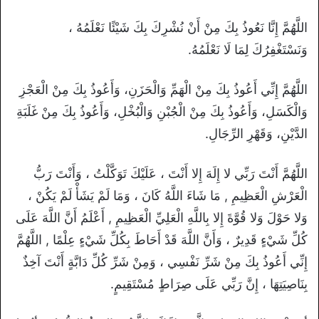
اللَّهُمَّ إِنَّا نَعُوذُ بِكَ مِنْ أَنْ نُشْرِكَ بِكَ شَيْئًا نَعْلَمُهُ ،
وَنَسْتَغْفِرُكَ لِمَا لَا نَعْلَمُهُ.
اللَّهُمَّ إِنِّي أَعُوذُ بِكَ مِنْ الْهَمِّ وَالْحَزَنِ، وَأَعُوذُ بِكَ مِنْ الْعَجْزِ
وَالْكَسَلِ، وَأَعُوذُ بِكَ مِنْ الْجُبْنِ وَالْبُخْلِ، وَأَعُوذُ بِكَ مِنْ غَلَبَةِ
الدَّيْنِ، وَقَهْرِ الرِّجَالِ.
اللَّهُمَّ أَنْتَ رَبِّي لا إِلَهَ إِلا أَنْتَ ، عَلَيْكَ تَوَكَّلْتُ ، وَأَنْتَ رَبُّ
الْعَرْشِ الْعَظِيمِ , مَا شَاءَ اللَّهُ كَانَ ، وَمَا لَمْ يَشَأْ لَمْ يَكُنْ ،
وَلا حَوْلَ وَلا قُوَّةَ إِلا بِاللَّهِ الْعَلِيِّ الْعَظِيمِ , أَعْلَمُ أَنَّ اللَّهَ عَلَى
كُلِّ شَيْءٍ قَدِيرٌ ، وَأَنَّ اللَّهَ قَدْ أَحَاطَ بِكُلِّ شَيْءٍ عِلْمًا , اللَّهُمَّ
إِنِّي أَعُوذُ بِكَ مِنْ شَرِّ نَفْسِي ، وَمِنْ شَرِّ كُلِّ دَابَّةٍ أَنْتَ آخِذٌ
بِنَاصِيَتِهَا ، إِنَّ رَبِّي عَلَى صِرَاطٍ مُسْتَقِيمٍ.