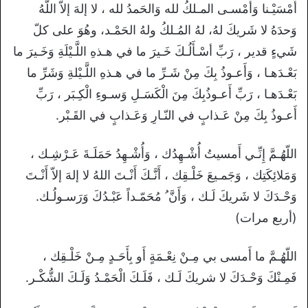
أَمْسَيْـنا وَأَمْسـى المـلكُ لله وَالحَمدُ لله ، لا إلهَ إلاّ اللّهُ
وَحدَهُ لا شَريكَ لهُ، لهُ المُـلكُ ولهُ الحَمْـد، وهُوَ على كلّ
شَيءٍ قدير ، رَبِّ أسْـأَلُـكَ خَـيرَ ما في هـذهِ اللَّـيْلَةِ وَخَـيرَ ما
بَعْـدَهـا ، وَأَعـوذُ بِكَ مِنْ شَـرِّ ما في هـذهِ اللَّـيْلةِ وَشَرِّ ما
بَعْـدَهـا ، رَبِّ أَعـوذُبِكَ مِنَ الْكَسَـلِ وَسـوءِ الْكِـبَر ، رَبِّ
أَعـوذُ بِكَ مِنْ عَـذابٍ في النّـارِ وَعَـذابٍ في القَـبْر.
اللّهُـمَّ إِنِّـي أَمسيتُ أُشْـهِدُك ، وَأُشْـهِدُ حَمَلَـةَ عَـرْشِـك ،
وَمَلائِكَتِك ، وَجَمـيعَ خَلْـقِك ، أَنَّـكَ أَنْـتَ اللهُ لا إلهَ إلاّ أَنْـتَ
وَحْـدَكَ لا شَريكَ لَـك ، وَأَنَّ ُ مُحَمّـداً عَبْـدُكَ وَرَسـولُـك.
(أربع مرات)
اللّهُـمَّ ما أَمسى بي مِـنْ نِعْـمَةٍ أَو بِأَحَـدٍ مِـنْ خَلْـقِك ،
فَمِـنْكَ وَحْـدَكَ لا شريكَ لَـك ، فَلَـكَ الْحَمْـدُ وَلَـكَ الشُّكْـر.