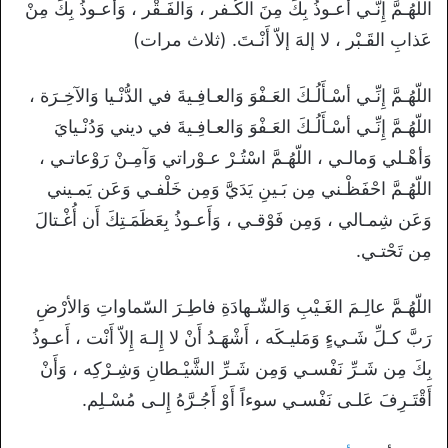
اللّهُـمَّ إِنّـي أَعـوذُ بِكَ مِنَ الْكُـفر ، وَالفَـقْر ، وَأَعـوذُ بِكَ مِنْ
عَذابِ القَـبْر ، لا إلهَ إلاّ أَنْـتَ. (ثلاث مرات)
اللّهُـمَّ إِنِّـي أسْـأَلُـكَ العَـفْوَ وَالعـافِـيةَ في الدُّنْـيا وَالآخِـرَة ،
اللّهُـمَّ إِنِّـي أسْـأَلُـكَ العَـفْوَ وَالعـافِـيةَ في ديني وَدُنْـيايَ
وَأهْـلي وَمالـي ، اللّهُـمَّ اسْتُـرْ عـوْراتي وَآمِـنْ رَوْعاتـي ،
اللّهُـمَّ احْفَظْـني مِن بَـينِ يَدَيَّ وَمِن خَلْفـي وَعَن يَمـيني
وَعَن شِمـالي ، وَمِن فَوْقـي ، وَأَعـوذُ بِعَظَمَـتِكَ أَن أُغْـتالَ
مِن تَحْتـي.
اللّهُـمَّ عالِـمَ الغَـيْبِ وَالشّـهادَةِ فاطِـرَ السّماواتِ وَالأرْضِ
رَبَّ كـلِّ شَـيءٍ وَمَليـكَه ، أَشْهَـدُ أَنْ لا إِلـهَ إِلاّ أَنْت ، أَعـوذُ
بِكَ مِن شَـرِّ نَفْسـي وَمِن شَـرِّ الشَّيْـطانِ وَشِـرْكِه ، وَأَنْ
أَقْتَـرِفَ عَلـى نَفْسـي سوءاً أَوْ أَجُـرَّهُ إِلـى مُسْـلِم.