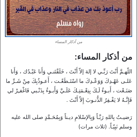
من أذكار المساء
من أذكار المساء:
اللّهـمَّ أَنْتَ رَبِّـي لا إلهَ إلاّ أَنْتَ ، خَلَقْتَنـي وَأَنا عَبْـدُك ، وَأَنا
عَلـى عَهْـدِكَ وَوَعْـدِكَ ما اسْتَـطَعْـت ، أَعـوذُبِكَ مِنْ شَـرِّ ما
صَنَـعْت ، أَبـوءُ لَـكَ بِنِعْـمَتِـكَ عَلَـيَّ وَأَبـوءُ بِذَنْـبي فَاغْفـِرْ لي
فَإِنَّـهُ لا يَغْـفِرُ الذُّنـوبَ إِلاّ أَنْتَ .
رَضيـتُ بِاللهِ رَبَّـاً وَبِالإسْلامِ ديـناً وَبِمُحَـمَّدٍ صلى الله عليه
وسلم نَبِيّـاً. (ثلاث مرات)