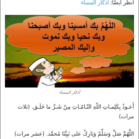
انظر أيضًا:
أذكار المساء
أذكار المساء
أَعـوذُ بِكَلِمـاتِ اللّهِ التّـامّـاتِ مِنْ شَـرِّ ما خَلَـق. (ثلاث
مرات)
اللَّهُمَّ صَلِّ وَسَلِّمْ وَبَارِكْ على نَبِيِّنَا مُحمَّد. (عشر مرات)