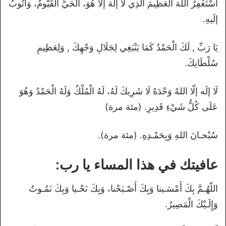
أسْتَغْفِرُ اللهَ العَظِيمَ الَّذِي لاَ إلَهَ إلاَّ هُوَ، الحَيُّ القَيُّومُ، وَأتُوبُ
إلَيهِ.
يَا رَبِّ , لَكَ الْحَمْدُ كَمَا يَنْبَغِي لِجَلَالِ وَجْهِكَ , وَلِعَظِيمِ
سُلْطَانِكَ.
لَا إلَه إلّا اللهُ وَحْدَهُ لَا شَرِيكَ لَهُ، لَهُ الْمُلْكُ وَلَهُ الْحَمْدُ وَهُوَ
عَلَى كُلُّ شَيْءِ قَدِيرِ. (مئة مرة)
سُبْحـانَ اللهِ وَبِحَمْـدِهِ. (مئة مرة).
عافيتك في هذا المساء يا رب:
اللّهُـمَّ بِكَ أَمْسَـينا وَبِكَ أَصْـبَحْنا، وَبِكَ نَحْـيا وَبِكَ نَمُـوتُ
وَإِلَـيْكَ الْمَصِيرُ.