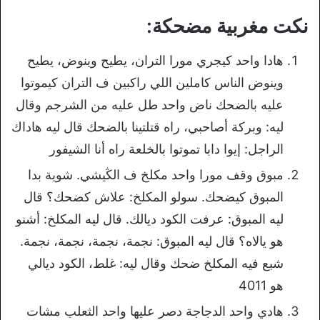
نكت مغربية مضحكة:
هادا واحد كيجري مورا التران، يطيح وينوض، يطيح
وينوض الناس كاملين اللي راكبين ف التران كيموتوا
عليه بالضحك ناض واحد طل عليه من الشرجم وقال
ليه: وبركة أصاحبي، راه قتلتينا بالضحك قال ليه هاداك
الراجل: إيوا دابا تموتوا بالخلعة راه أنا الشيفور
مبوق وقف مورا واحد مكلخ ف الڭيشي. شوية بدا
المبوق كيضحك. سولو المكلخ: علاش كضحك؟ قال
ليه المبوق: عرفت الكود ديالك. قال ليه المكلخ: أشنو
هو يالاه؟ قال ليه المبوق: نجمة، نجمة، نجمة، نجمة.
شبع فيه المكلخ ضحك وقال ليه: غلط، الكود ديالي
هو 4011
هادي واحد الدجاجة دصر عليها واحد الثعلب مشات