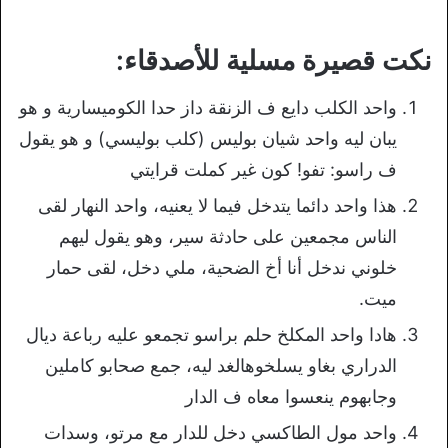
نكت قصيرة مسلية للأصدقاء:
واحد الكلب دايع ف الزنقة داز حدا الكوميسارية و هو
يبان ليه واحد شيان بوليس (كلب بوليسي) و هو يقول
ف راسو: تفو! كون غير كملت قرايتي
هذا واحد دائما يتدخل فيما لا يعنيه، واحد النهار لقى
الناس مجمعين على حادثة سير، وهو يقول ليهم
خلوني ندخل أنا أخ الضحية، ملي دخل، لقى حمار
ميت.
هادا واحد المكلخ حلم براسو تجمعو عليه رباعة ديال
الدراري بغاو يسلخوهالغد ليه، جمع صحابو كاملين
وجابهوم ينعسوا معاه ف الدار
واحد مول الطاكسي دخل للدار مع مرتو، وسدات