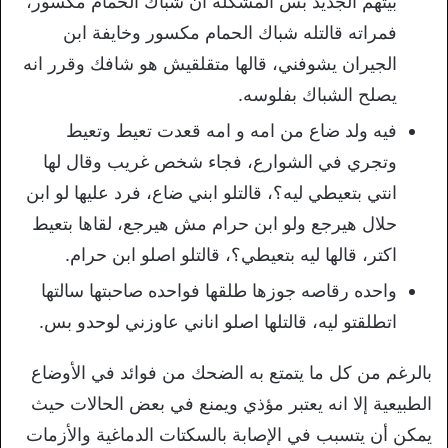
بيتهم الجديد بس المشكلة ان شباك الحمام مكسور،
فمراته قالتله شباك الحمام مكسور وخايفة ابن
الجيران يشوفني، قالها متقلقيش هو شافك وقرر انه
يصلح الشباك بفلوسه.
فيه ولد ضاع من امه و امه قعدت تعيط وتعيط
وتجري في الشوارع، فجاء شخص غريب وقال لها
انتي بتعيطي ليه؟، قالتلو ابني ضاع، فرد عليها لو ابن
حلال هيرجع ولو ابن حرام مش هيرجع، لقاها بتعيط
اكتر، قالها ليه بتعيطي؟، قالتلو اصلو ابن حرام.
واحده رقاصه جوزها طلقها فواحده صاحبتها سالتها
اتطلقتو ليه، قالتلها اصلو اناني عاوزني لوحدو بس.
بالرغم من كل ما يتمتع به الضحك من فوائد في الأوضاع
الطبيعية إلا انه يعتبر مؤذي ويمنع في بعض الحالات حيث
يمكن أن يتسبب في الإصابة بالسكتات الدماغية والأزمات