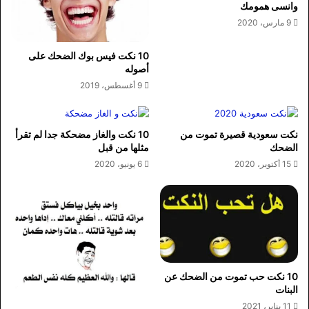
وانسى همومك
9 مارس، 2020
10 نكت فيس بوك الضحك على
أصوله
9 أغسطس، 2019
نكت سعودية قصيرة تموت من
10 نكت والغاز مضحكة جدا لم تقرأ
الضحك
مثلها من قبل
15 أكتوبر، 2020
6 يونيو، 2020
10 نكت حب تموت من الضحك عن
البنات
11 يناير، 2021