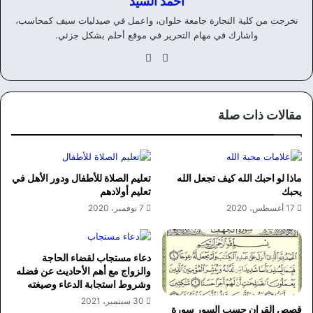
احمد السيد
تخرجت من كلية التجارة جامعة حلوان، واعمل في صيدليات سيف كمحاسب،
واشارك في مهام التحرير في موقع أحلم بشكل جزئي.
موق
في
ع
سب
الوي
وك
ب
مقالات ذات صلة
ماذا لو احبك الله كيف تجعل الله
تعليم الصلاة للأطفال ودور الأهل في
يحبك
تعليم أولادهم
17 أغسطس، 2020
7 نوفمبر، 2020
دعاء مستجاب لقضاء الحاجة
والزواج مع أهم الأحاديث عن فضله
وشروط استجابة الدعاء وصيغته
30 سبتمبر، 2021
قصص القران حسب السور سورة