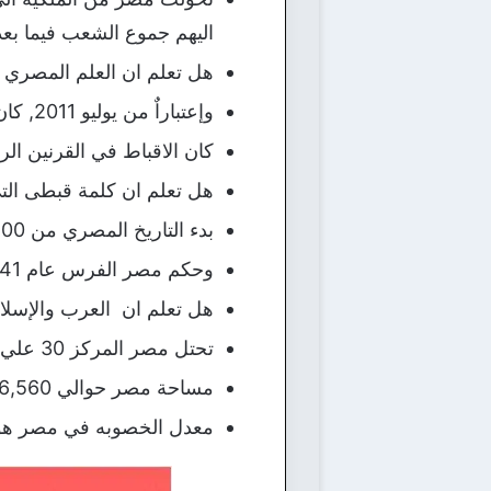
اليهم جموع الشعب فيما بعد
هل تعلم ان العلم المصري ي
وإعتباراٌ من يوليو 2011, كان عدد سكان مصر 82079663 , مما جعلها الدولة 15 علي مستوي العالم إكتظاظاٌ بالسكان .
كان الاقباط في القرنين ا
هل تعلم ان كلمة قبطى التي
بدء التاريخ المصري من 3200 قبل الميلاد عندما ووحد الملك مينا القطرين ( مصر العليا والسفلي ) .
وحكم مصر الفرس عام 341 قبل الميلاد ومن بعدهم اليونانين و الرومان و البيزنطين .
هل تعلم ان العرب والإسلام
تحتل مصر المركز 30 علي مستوي العالم من حيث المساحة فهي أكبر ثلاث مرات من المكسيك .
مساحة مصر حوالي 386,560 ميل مربع .
معدل الخصوبه في مصر هو 2,97 طفل لكل إمرا