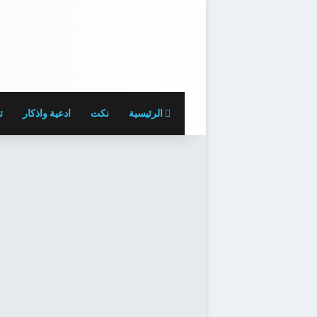
الرئيسية
نكت
ادعية واذكار
ت