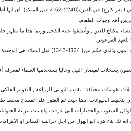
215 قبل الميلاد) اى انها أطول مدة في التاريخ 94 سنه.
ريين أهم وجبات الطعام.
ساء مكياج للعين , وأطلقوا عليه الكحل وربما هذا ما يظهر جلي
 للعهد الفرعوني .
هل تعلم ان مقبرة توت عنج أمون والذي حكم من( 1334-
فظون بسجلات لفيضان النيل وحاليا يستخدمها العلماء لمعرفة
لاث تقويمات مختلفة : تقويم اليومي للزراعة , التقويم الفلكي ,
تحنيط الحيوانات ايضا حيث تم العثور على تمساح محنط طوله حوالي 
اوائل الشعوب والحضارات التي عرفت واهتمت بتربية الحيوانا
انه تك بناء هرم ابو الهول من اجل حراسة المقابر او الاهرامات ا