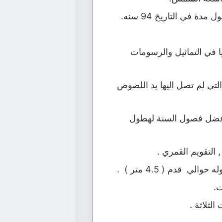
ا في التماثيل والرسومات
1342) قبل الميلاد هي الوحيدة التي لم تصل اليها يد اللصوص
 أفضل فصول السنة لهطول
 التقويم القمري .
قدم ( 4.5 متر ) .
ت.
لثلاثة .