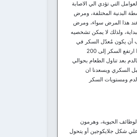
عوامل التي تؤدي الي الاصابة
طة البدنية المختلفة، ومرض
 عند هذا المرض سواء، ومرض
داية، ولذلك لا يمكن تشخصيه
أن يكون مُعدّل السكر في
الدم أثناء الصيام 126ملغ/دل، ويمكن إعطاء المريض كميّةً من السكر تبلغ حوالي 75 غراماً؛ فإذا ارتفع السكر إلى 200
دم بعد تناول الطعام بحوالي
حلة ما قبل السكري ويسعدنا ان
دم ومستويات السكر
الوظائف الحيوية، وهرمون
د علي شكل جلايكوجين أو يتحول