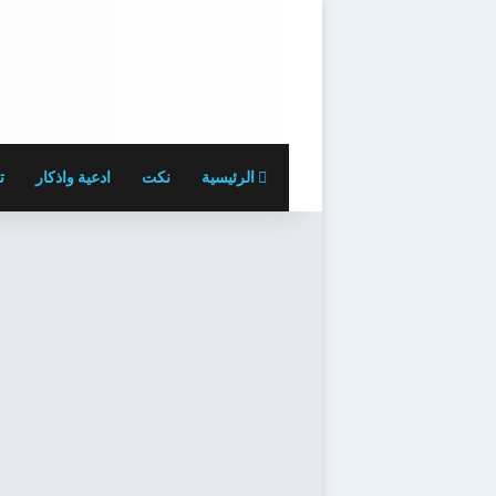
الرئيسية
نكت
ادعية واذكار
ت