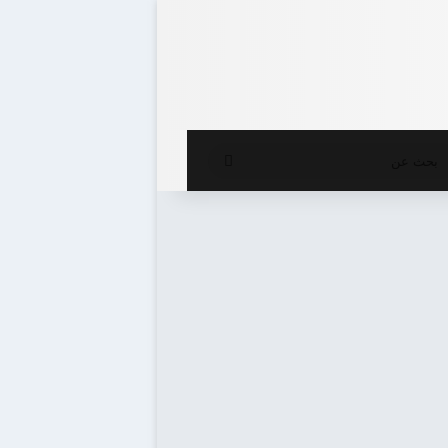
ع المظلم
بحث
عن