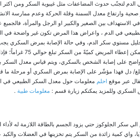
ي الدم لتجنّب حدوث المضاعفات مثل غيبوية السكر ومن اكثر ال
 صحية وارتفاع معدل السمنة وقلة الحركة وعدم ممارسة الانش
 الاستهداف بين الصغير والكبير او الرجل والمرأة، فالجميع
طبيعي في الدم ، واعراض هذا المرض تكون غير واضحة في الب
حليل مستوي سكر الدم، وفي حالة الإصابة بمرض السكري يجب 
 واضح على إصابة الشخص بالسكري، ويتم قياس معدل السكر بال
عتين، فإذا تجاوز مُعدّل 140ملغ/ دل فهذا مؤشّر على الإصابة بمرض السكري أو مر
قال عبر موقع
احلم
معلومات حول معدل السكر الطبيعي في ال
السكري وللمزيد يمكنكم زيارة قسم :
معلومات طبية
.
 الي سكر الجلوكوز حتي يزود الجسم بالطاقة اللازمة له لأداء 
يا، واي كمية زائدة من السكر يتم تخزينها في العضلات والكب