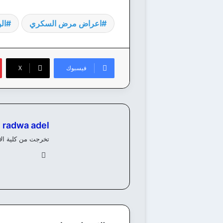
اعراض مرض السكري
ال
فيسبوك
‫X
radwa adel
تخرجت من كلية الألسن، ولدي خبرة 8 سنوات في كتابة وانشاء المحتوي 
في
سب
وك