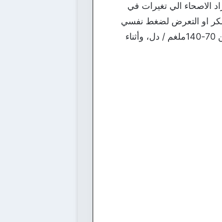
د الاصحاء الي تغيرات في
لسكر او التعرض لضغط نفسي
شديد او تناول الكحول، يؤثر علي معدلات السكر بالدم، ومعدل السكر الطبيعي بعد الأكل هو من 70-140ملغم / دل، وأثناء