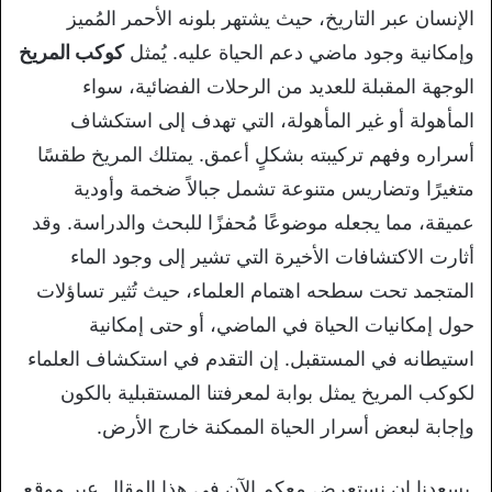
الإنسان عبر التاريخ، حيث يشتهر بلونه الأحمر المُميز
وإمكانية وجود ماضي دعم الحياة عليه. يُمثل
كوكب المريخ
الوجهة المقبلة للعديد من الرحلات الفضائية، سواء
المأهولة أو غير المأهولة، التي تهدف إلى استكشاف
أسراره وفهم تركيبته بشكلٍ أعمق. يمتلك المريخ طقسًا
متغيرًا وتضاريس متنوعة تشمل جبالاً ضخمة وأودية
عميقة، مما يجعله موضوعًا مُحفزًا للبحث والدراسة. وقد
أثارت الاكتشافات الأخيرة التي تشير إلى وجود الماء
المتجمد تحت سطحه اهتمام العلماء، حيث تُثير تساؤلات
حول إمكانيات الحياة في الماضي، أو حتى إمكانية
استيطانه في المستقبل. إن التقدم في استكشاف العلماء
لكوكب المريخ يمثل بوابة لمعرفتنا المستقبلية بالكون
وإجابة لبعض أسرار الحياة الممكنة خارج الأرض.
يسعدنا ان نستعرض معكم الآن في هذا المقال عبر موقع