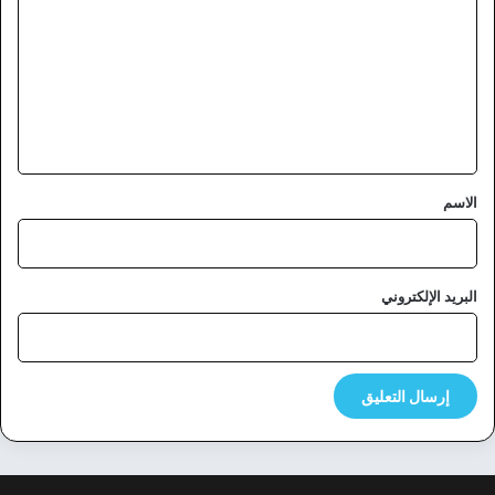
ت
ع
ل
ي
ق
*
الاسم
البريد الإلكتروني