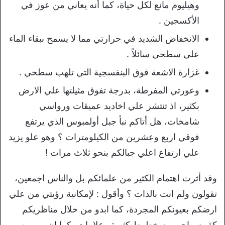
وهيليوم مانع لكل حياة، كما أنه يعاني من عوز في
الأكسجين .
الانخفاض الشديد في حرارتي مما لا يسمح ببقاء الماء
علي سطحي سائلاً .
غزارة الاشعة فوق البنفسجية التي تلهب سطحي .
وعورتي المفرطة، بدرجة تفوق مثيلتها علي الارض
بكثير، اذ تنتشر علي اخاديد عميقات ورواسي
شامخات، هل أتاكم نبأ جبل أولمبوس الذي يرتفع
فوقي اربع وعشرين من الكيلومترات ؟ وهو علو يزيد
علي ارتفاع اعلي جبالكم بنحو ثلاث مرات !
وقد أثرت اهتمام الكثير من علمائكم بل والناس اجمعين،
تقولون ولم انت بالذات ؟ وأقول : لإمكانية رؤيتي من علي
ارضكم بعيونكم المجردة، كما ابدو من خلال مناظريكم
كقرص احمر به خطوط كثيرة وعلامات، كما ان بي من