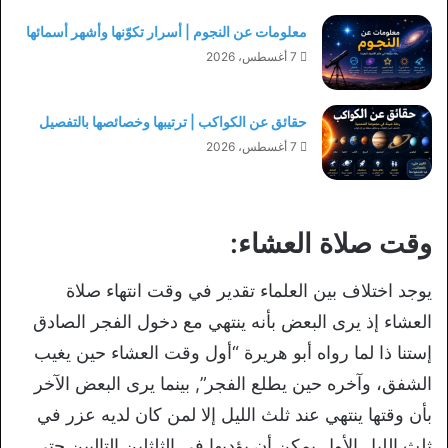
معلومات عن النجوم | أسرار تكوّنها وأشهر أسمائها
7 أغسطس، 2026
حقائق عن الكواكب | ترتيبها وخصائصها بالتفصيل
7 أغسطس، 2026
وقت صلاة العشاء:
يوجد اختلاف بين العلماء تقدير في وقت انتهاء صلاة
العشاء إذ يرى البعض بأنه ينتهي مع دخول الفجر الصادق
إستنا ذا لما رواه أبو هريرة “أول وقت العشاء حين يغيب
الشفق، وآخره حين يطلع الفجر”, بينما يرى البعض الآخر
بأن وقتها ينتهي عند ثلث الليل إلا لمن كان لديه عزر في
ثلث الليل الأول يمكن أن يؤديها في الثلثلين التاليين حتى