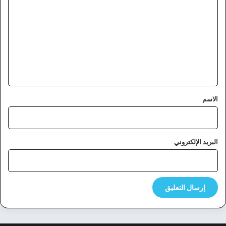
ل
ت
ع
ل
ي
ق
*
الاسم
البريد الإلكتروني