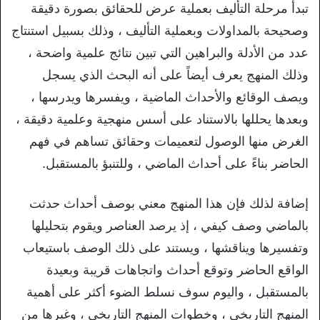
تبدأ مرحلة التأليف بعملية عرض للحقائق بصورة دقيقة
وصحيحة بالمداولات وبعملية التأليف ، وذلك بسبيل استنتاج
عدد من الأدلة والبراهين التي تبين نتائج علمية واضحة ،
وذلك المنهج يعرف أيضاً على أنه البحث الذي يسجل
ويصف الوقائع والأحداث الماضية ، ويفسرها ويدرسها ،
وبعدها يحللها بالاستناد على أسس منهجية وعلمية دقيقة ،
الغرض منها الوصول لتعميمات وحقائق تساهم في فهم
الحاضر بناءً على أحداث الماضي ، وللتنبؤ بالمستقبل.
إضافة لذلك فإن هذا المنهج معني بوصف أحداث حدثت
بالماضي وصف كيفي ، إذ يرصد العناصر ويقوم بتحليلها
وتفسيرها ويناقشها ، ويستند على ذلك الوصف باستيعاب
الواقع الحاضر وتوقع أحداث واتجاهات قريبة وبعيدة
بالمستقبل ، واليوم سوف نسلط الضوء أكثر على أهمية
المنهج التاريخي ، وخطوات المنهج التاريخي ، وغيرها من