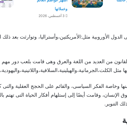
وعملاتها
3 أغسطس، 2026
ول الأوروبية مثل:الأمريكتين،وأستراليا، وتوارثت بعد ذلك الثقا
لقانون من العديد من اللغة والعرق وهى قامت بلعب دور مهم ف
 مثل الكلت،الجرمانية،والهيلينية،السلافية،واللاتينية،واليهودي
 منها وخاصة الفكر السياسى، والقائم على الحجج العقلية والتى ك
 الإنسان، وقامت أيضًا إلى إستلهام أفكار الحياة التى تهتم بال
ك التنوير.
ة