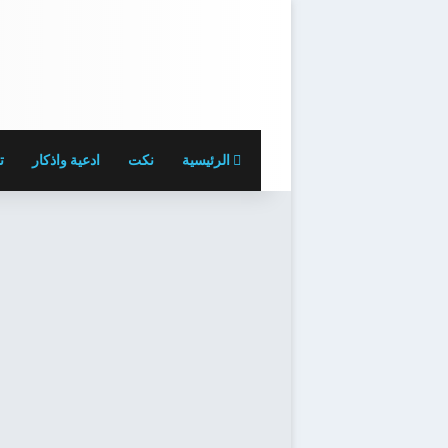
الرئيسية
نكت
ادعية واذكار
ت