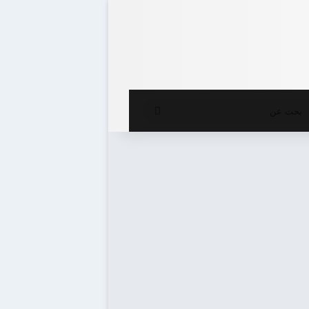
ع المظلم
بحث
عن