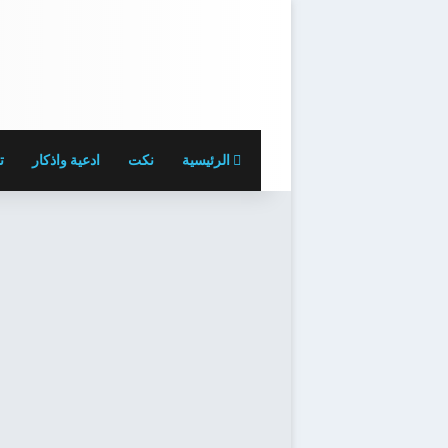
الرئيسية
نكت
ادعية واذكار
ت