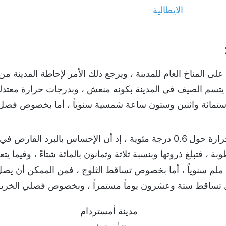
يتسم الصيف في المدينة بكونه منعش ، وبدرجات حرارة معتدلة 
ستمائة واثنين وستون ساعة شمسية سنوياً ، أما بخصوص فصل ال
ويتم تسجيل أدنى درجات حرارة حول 0.6 درجة مئوية ، إذ أن الإحساس بال
 ، فتبلغ ذروتها وبنسبة ثلاثة وثمانون بالمائة شتاءً ، وفيما ي
ن ملم سنوياً ، أما بخصوص تساقط الثلوج ، فمن الممكن أن يصل ا
ساقط ستة وعشرون يوماً مستمراً ، وبخصوص فصلي الخريف و