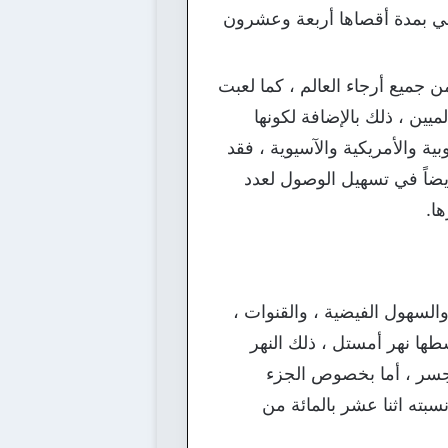
ياسي بمدة أقصاها أربعة وعشرون
 جميع أرجاء العالم ، كما لعبت
ميين ، ذلك بالإضافة لكونها
ة والأمريكية والآسيوية ، فقد
لقرن الـ21 ، وساهم موقعها الرائع أيضاً في تسهيل الوصول لعدد
ا.
السهول الفيضية ، والقنوات ،
طها نهر أمستل ، ذلك النهر
 جسر ، أما بخصوص الجزء
بته اثنا عشر بالمائة من