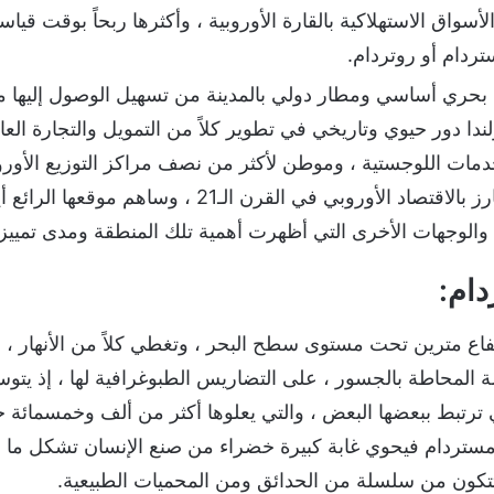
سواق الاستهلاكية بالقارة الأوروبية ، وأكثرها ربحاً بوقت ق
تردام أو روتردام.
ء بحري أساسي ومطار دولي بالمدينة من تسهيل الوصول إليها من
ولندا دور حيوي وتاريخي في تطوير كلاً من التمويل والتجارة العال
مات اللوجستية ، وموطن لأكثر من نصف مراكز التوزيع الأوروبي
احتلت المدينة بذلك مركز بارز بالاقتصاد الأوروبي في ا
والوجهات الأخرى التي أظهرت أهمية تلك المنطقة ومدى تمييزه
ام:
فاع مترين تحت مستوى سطح البحر ، وتغطي كلاً من الأنهار ، و
 المحاطة بالجسور ، على التضاريس الطبوغرافية لها ، إذ يتوس
ي ترتبط ببعضها البعض ، والتي يعلوها أكثر من ألف وخمسمائة
مستردام فيحوي غابة كبيرة خضراء من صنع الإنسان تشكل ما نس
تتكون من سلسلة من الحدائق ومن المحميات الطبيعية.