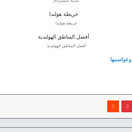
مدينة أمستردام
خريطة هولندا
أفضل المناطق الهولندية
 وعواصمها
بينتيريست
‏Reddit