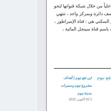
جم عنه تقسيم المدينة داخلياً من خلال شبكة قنواتها لنحو
على هيئة 4 قنوات تشكل كل منها نصف دائرة وبمركز واحد ، تنتهي
 احتوت 3 منها على مناطق للتطوير السكني هي : قناة الإمبراطور ،
 باسم قناة سينجل المائية ،
اين تقع نيوم | أهداف
مشروع نيوم ومميزات
مدينة نيوم
30 أكتوبر، 2022