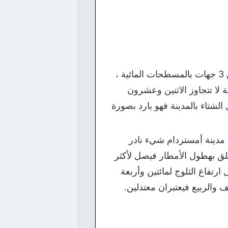
إن المناخ البحري هو السائد على المناخ العام للمدينة ، ويرجع ذلك الأمر لإحاطة المدينة من 3 جهات بالمسطحات المائية ،
لا تتجاوز الاثنين وعشرون
شتاء بالمدينة فهو بارد بصورة
برد القارص في مدينة أمستردام شيء نادر
تعلق بهطول الأمطار فيصل لأكثر
رتفاع الثلوج لمائتين وأربعة
الربيع فيعتبران معتدلين.