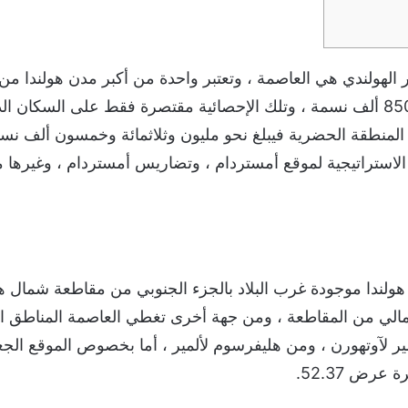
ر الهولندي هي العاصمة ، وتعتبر واحدة من أكبر مدن هولندا من
بلغ عدد سكان المدينة أكثر من 850 ألف نسمة ، وتلك الإحصائية مقتصرة فقط على 
لمنطقة الحضرية فيبلغ نحو مليون وثلاثمائة وخمسون ألف نس
 الاستراتيجية لموقع أمستردام ، وتضاريس أمستردام ، وغيرها م
هولندا موجودة غرب البلاد بالجزء الجنوبي من مقاطعة شمال
الشمالي من المقاطعة ، ومن جهة أخرى تغطي العاصمة المناطق ا
 لآوتهورن ، ومن هليفرسوم لألمير ، أما بخصوص الموقع الجغر