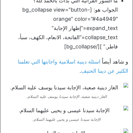
ما السور القرآنية التي بدأت بالحمد لله؟
الجواب هو: [bg_collapse view=”button-
orange” color=”#4a4949″
expand_text=”إظهار الإجابة”
collapse_text=”الفاتحة، الانعام، الكهف، سبأ،
فاطر.” ][/bg_collapse]
و شاهد أيضاً
اسئلة دينية اسلامية واجابتها التي تعلمنا
الكثير عن ديننا الحنيف
.
الغاز دينية صعبة، الإجابة سيدنا يوسف عليه السلام.
الإجابة سيدنا عيسى و يحيى عليهما السلام.