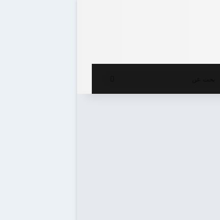
ع المظلم
بحث
عن