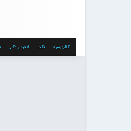
الرئيسية
نكت
ادعية واذكار
ت