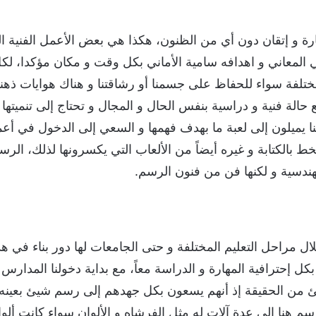
ة و إتقان دون أي من الظنون، هكذا هي بعض الأعمل الفنية الت
ي المعاني و اهدافه سامية الأماني بكل وقت و مكان مؤكدا، لكل
ختلفة سواء للحفاظ على جسمنا أو رشاقتنا و هناك هوايات ذهن
ع حالة فنية و دراسية بنفس الحال و المجال و تحتاج إلى تنميتها 
لنا يميلون إلى لعبة ما بهدف فهمها و السعي إلى الدخول في أعم
ط بالكتابة و غيره أيضاً من الألعاب التي يكسرونها لذلك، الرسم
هندسية و لكنها فن من فنون الرسم.
ال مراحل التعليم المختلفة و حتى الجامعات لها دور بناء في ه
 بكل إحترافية المهارة و الدراسة معاً، مع بداية دخولنا المدار
ا شيئ من الحقيقة إذ أنهم يسعون بكل جهدهم إلى رسم شيئ بعين
م هنا إلى عدة آلات له مثل الفرشاه و الألوان سواء كانت ألوان