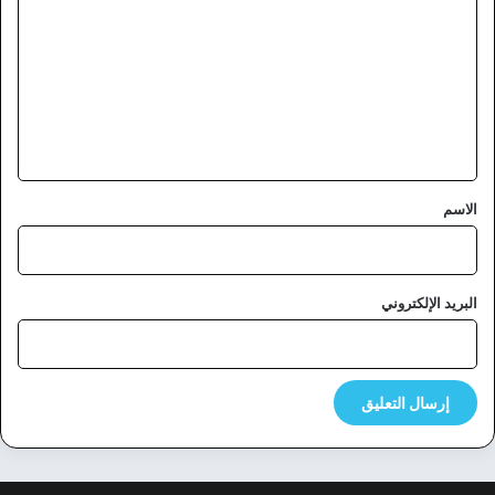
ل
ت
ع
ل
ي
ق
*
الاسم
البريد الإلكتروني