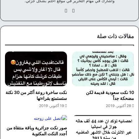
واشارك في مهام التحرير في موقع أحلم بشكل جزئي.
موق
في
ع
سب
الوي
وك
ب
مقالات ذات صلة
10 نكت سعودية قديمة لكن
نكت ساخرة روعة أكثر من 30 نكتة
مضحكة جداً
ستستمتع بقراءتها
28 أكتوبر، 2019
19 أكتوبر، 2019
صور نكت جزائرية وباقة منتقاة من
أجدد النكت المكتوبة