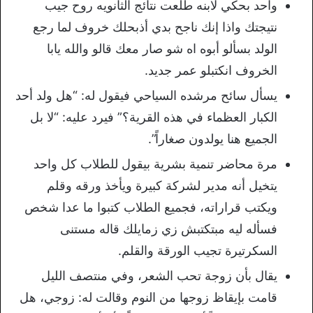
واحد بحكي لابنه طلعت نتائج الثانويه روح جيب
نتيجتك واذا إنك ناجح بدي أذبحلك خروف لما رجع
الولد بسألو أبوه اه شو صار معك قالو والله يابا
الخروف انكتبلو عمر جديد.
يسأل سائح مرشده السياحي فيقول له: “هل ولد أحد
الكبار العظماء في هذه القرية؟” فيرد عليه: “لا بل
الجميع هنا يولدون صغاراً”.
مرة محاضر تنمية بشرية بيقول للطلاب كل واحد
يتخيل أنه مدير لشركة كبيرة ويأخذ ورقه وقلم
ويكتب قراراته، فجميع الطلاب كتبوا ما عدا شخص
فسأله ليه مبتكتبش زي زمايلك قاله مستنى
السكرتيرة تجيب الورقة والقلم.
يقال بأن زوجة تحب الشعر، وفي منتصف الليل
قامت بإيقاظ زوجها من النوم وقالت له: زوجي، هل