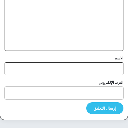
ل
ت
ع
ل
ي
ق
*
الاسم
البريد الإلكتروني