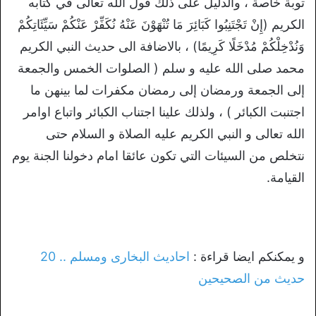
توبة خاصة ، والدليل على ذلك قول الله تعالى في كتابه
الكريم (إِنْ تَجْتَنِبُوا كَبَائِرَ مَا تُنْهَوْنَ عَنْهُ نُكَفِّرْ عَنْكُمْ سَيِّئَاتِكُمْ
وَنُدْخِلْكُمْ مُدْخَلًا كَرِيمًا) ، بالاضافة الى حديث النبي الكريم
محمد صلى الله عليه و سلم ( الصلوات الخمس والجمعة
إلى الجمعة ورمضان إلى رمضان مكفرات لما بينهن ما
اجتنبت الكبائر ) ، ولذلك علينا اجتناب الكبائر واتباع اوامر
الله تعالى و النبي الكريم عليه الصلاة و السلام حتى
نتخلص من السيئات التي تكون عائقا امام دخولنا الجنة يوم
القيامة.
و يمكنكم ايضا قراءة :
احاديث البخارى ومسلم .. 20
حديث من الصحيحين