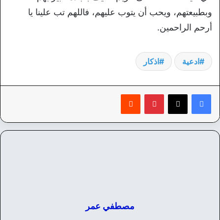
وبطبيعتهم، ويحب أن يتوب عليهم، فاللهم تب علينا يا
أرحم الراحمين.
ادعية
اذكار
بينتيريست
‏Reddit
مصطفي عمر