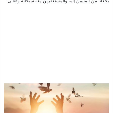
يجعلنا من المنيبين إليه والمستغفرين منه سبحانه وتعالى.