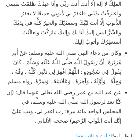
الملِكُ لا إلهَ إلَّا أنتَ أنتَ ربِّي وأنا عبدُكَ ظلَمْتُ نفسي
واعترَفْتُ بذَنْبي فاغفِرْ لي ذُنوبي جميعًا لا يغفِرُ
الذُّنوبَ إلَّا أنتَ لبَّيْكَ وسعدَيْكَ والخيرُ كلُّه في يدَيْكَ
والشَّرُّ ليس إليكَ أنا بكَ وإليكَ تبارَكْتَ وتعالَيْتَ
أستغفِرُكَ وأتوبُ إليكَ
.
وكان من دعاء النبي صلى الله عليه وسلم: عَنْ أَبِي
هُرَيْرَةَ، أَنَّ رَسُولَ اللَّهِ صَلَّى اللَّهُ عَلَيْهِ وَسَلَّمَ ، كَانَ
يَقُولُ فِي سُجُودِهِ : اللَّهُمَّ اغْفِرْ لِي ذَنْبِي كُلَّهُ ، دِقَّهُ ،
وَجِلَّهُ ، وَأَوَّلَهُ ، وَآخِرَهُ ، وَعَلَانِيَتَهُ ، وَسِرَّهُ. رواه مسلم.
عن عبد الله بن عمر رضي الله تعالى عنهما قال: (إن
كنَّا نعد لرسول الله صلَّى الله عليه وسلَّم، في
المجلس الواحد مائة مرة: رب اغفر لي، وتب عليَّ،
إنَّك أنت التَّواب الرَّحيم) صححه الألباني.
انظر أيضًا:
أدعية الاستغفار