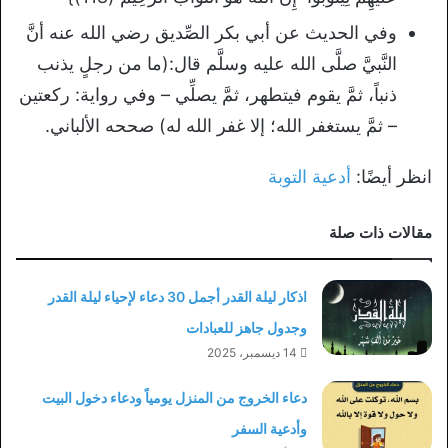
وفي الحديث عن أبي بكر الصِّديق رضي الله عنه أنَّ
النَّبيَّ صلَّى الله عليه وسلَّم قال:(ما من رجلٍ يذنب
ذنباً، ثمَّ يقوم فيتطهر، ثمَّ يصلِّي – وفي رواية: ركعتين
– ثمَّ يستغفر الله؛ إلا غفر الله له) صححه الألباني.
انظر أيضًا:
أدعية التوبة
مقالات ذات صلة
اذكار ليلة القدر أجمل 30 دعاء لإحياء ليلة القدر
وجدول جاهز للعبادات
14 ديسمبر، 2025
دعاء الخروج من المنزل يومياً ودعاء دخول البيت
وأدعية السفر