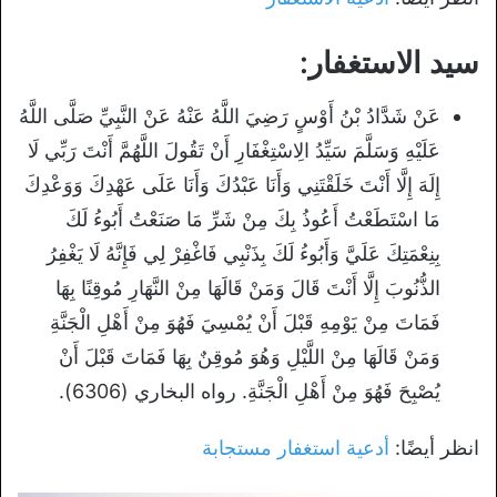
سيد الاستغفار:
عَنْ شَدَّادُ بْنُ أَوْسٍ رَضِيَ اللَّهُ عَنْهُ عَنْ النَّبِيِّ صَلَّى اللَّهُ
عَلَيْهِ وَسَلَّمَ سَيِّدُ الِاسْتِغْفَارِ أَنْ تَقُولَ اللَّهُمَّ أَنْتَ رَبِّي لَا
إِلَهَ إِلَّا أَنْتَ خَلَقْتَنِي وَأَنَا عَبْدُكَ وَأَنَا عَلَى عَهْدِكَ وَوَعْدِكَ
مَا اسْتَطَعْتُ أَعُوذُ بِكَ مِنْ شَرِّ مَا صَنَعْتُ أَبُوءُ لَكَ
بِنِعْمَتِكَ عَلَيَّ وَأَبُوءُ لَكَ بِذَنْبِي فَاغْفِرْ لِي فَإِنَّهُ لَا يَغْفِرُ
الذُّنُوبَ إِلَّا أَنْتَ قَالَ وَمَنْ قَالَهَا مِنْ النَّهَارِ مُوقِنًا بِهَا
فَمَاتَ مِنْ يَوْمِهِ قَبْلَ أَنْ يُمْسِيَ فَهُوَ مِنْ أَهْلِ الْجَنَّةِ
وَمَنْ قَالَهَا مِنْ اللَّيْلِ وَهُوَ مُوقِنٌ بِهَا فَمَاتَ قَبْلَ أَنْ
يُصْبِحَ فَهُوَ مِنْ أَهْلِ الْجَنَّةِ. رواه البخاري (6306).
انظر أيضًا:
أدعية استغفار مستجابة