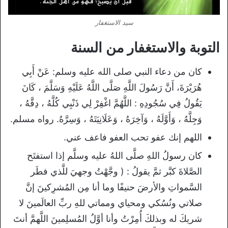
سيد الاستغفار
التوبة والاستغفار من السنة
كان من دعاء النبي صلى الله عليه وسلم: عَنْ أَبِي
هُرَيْرَةَ، أَنَّ رَسُولَ اللَّهِ صَلَّى اللَّهُ عَلَيْهِ وَسَلَّمَ ، كَانَ
يَقُولُ فِي سُجُودِهِ : اللَّهُمَّ اغْفِرْ لِي ذَنْبِي كُلَّهُ ، دِقَّهُ ،
وَجِلَّهُ ، وَأَوَّلَهُ ، وَآخِرَهُ ، وَعَلَانِيَتَهُ ، وَسِرَّهُ. رواه مسلم
.
اللهم إنك عفو تحب العفو فاعف عني
.
كان رسولُ اللهِ صلَّى اللهُ عليه وسلَّم إذا استفتَح
الصَّلاةَ كبَّر ثمَّ يقولُ : ( وجَّهْتُ وجهيَ للَّذي فطَر
السَّمواتِ والأرضَ حنيفًا وما أنا مِن المُشرِكينَ إنَّ
صلاتي ونُسُكي ومحياي ومماتي للهِ ربِّ العالَمينَ لا
شريكَ له وبذلكَ أُمِرْتُ وأنا أوَّلُ المُسلِمينَ اللَّهمَّ أنتَ