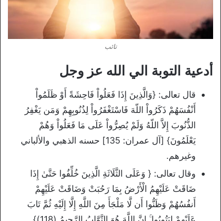
تائب
أدعية التوبة الي الله عز وجل
قال تعالى: {وَالَّذِينَ إِذَا فَعَلُواْ فَاحِشَةً أَوْ ظَلَمُواْ
أَنْفُسَهُمْ ذَكَرُواْ اللّهَ فَاسْتَغْفَرُواْ لِذُنُوبِهِمْ وَمَن يَغْفِرُ
الذُّنُوبَ إِلاَّ اللّهُ وَلَمْ يُصِرُّواْ عَلَى مَا فَعَلُواْ وَهُمْ
يَعْلَمُونَ} [آل عمران: 135] حسنه الذهبي والألباني
وغيرهم.
وقال تعالى: { وَعَلَى الثَّلَاثَةِ الَّذِينَ خُلِّفُوا حَتَّىٰ إِذَا
ضَاقَتْ عَلَيْهِمُ الْأَرْضُ بِمَا رَحُبَتْ وَضَاقَتْ عَلَيْهِمْ
أَنفُسُهُمْ وَظَنُّوا أَن لَّا مَلْجَأَ مِنَ اللَّهِ إِلَّا إِلَيْهِ ثُمَّ تَابَ
عَلَيْهِمْ لِيَتُوبُوا ۚ إِنَّ اللَّهَ هُوَ التَّوَّابُ الرَّحِيمُ (118)}