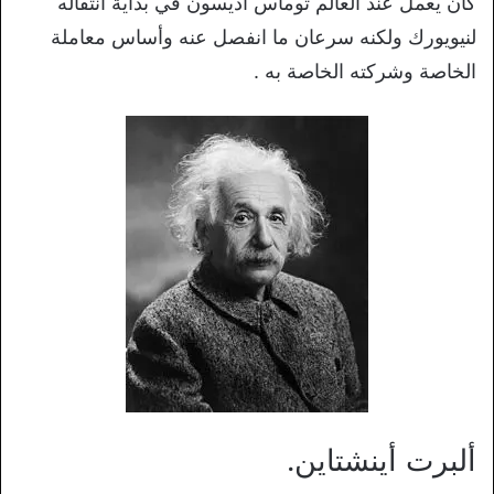
كان يعمل عند العالم توماس اديسون في بداية انتقاله
لنيويورك ولكنه سرعان ما انفصل عنه وأساس معاملة
الخاصة وشركته الخاصة به .
ألبرت أينشتاين.