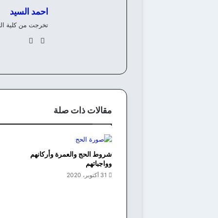
احمد السيد
تخرجت من كلية ال
موق
في
ع
سب
الوي
وك
ب
مقالات ذات صلة
شروط الحج والعمرة وأركانهم
وواجباتهم
31 أكتوبر، 2020