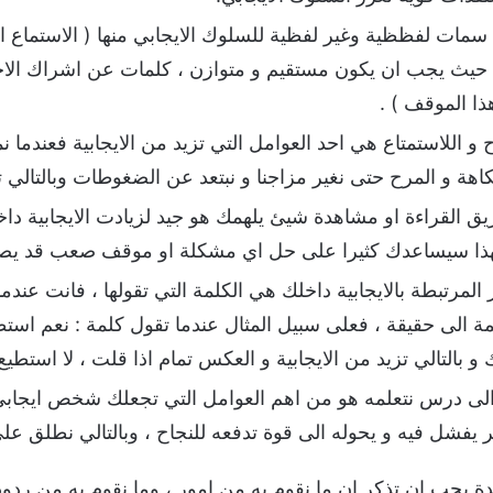
مات لفظظية وغير لفظية للسلوك الايجابي منها ( الاستماع ا
حيث يجب ان يكون مستقيم و متوازن ، كلمات عن اشراك الاخر
ذا الموقف ) .
 و اللاستمتاع هي احد العوامل التي تزيد من الايجابية فعندما
هة و المرح حتى نغير مزاجنا و نبتعد عن الضغوطات وبالتالي تزدا
يق القراءة او مشاهدة شيئ يلهمك هو جيد لزيادت الايجابية
هذا سيساعدك كثيرا على حل اي مشكلة او موقف صعب قد يصاد
المرتبطة بالايجابية داخلك هي الكلمة التي تقولها ، فانت عندم
ة الى حقيقة ، فعلى سبيل المثال عندما تقول كلمة : نعم استط
ك و بالتالي تزيد من الايجابية و العكس تمام اذا قلت ، لا استط
لى درس نتعلمه هو من اهم العوامل التي تجعلك شخص ايجابي ،
 يفشل فيه و يحوله الى قوة تدفعه للنجاح ، وبالتالي نطلق على
دة يجب ان تذكر ان ما نقوم به من امور ، وما نقوم به من ردو