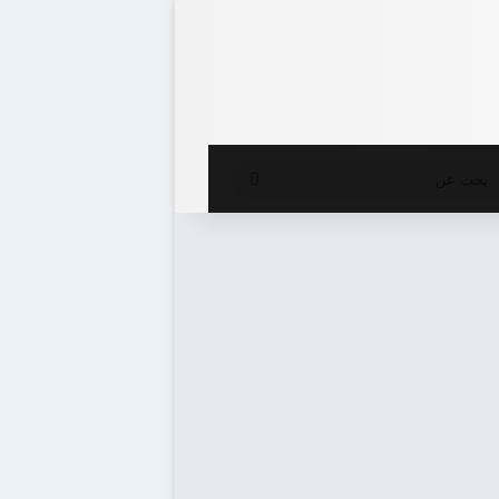
ع المظلم
بحث
عن