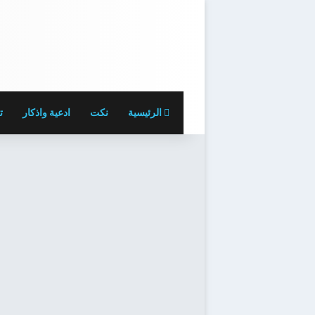
الرئيسية
نكت
ادعية واذكار
ت