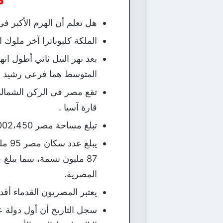
هل تعلم أن الهرم الأكبر ف
الملكة كليوباترا آخر ملوك 
يعد نهر النيل ثاني أطول ا
المتوسط هما فرعي رشيد و
تقع مصر فى الركن الشمالي 
قارة آسيا .
تبلغ مساحة مصر 1،002،450 كم2، (387،048 ميل مربع) .
المصرية.
يعتبر المصريون القدماء أقد
سجل التاريخ أن أول دولة 