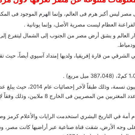
ى مصر ليس أكبر هرم فى العالم، وإنما الهرم الموجود فى المك
الفراعنة العظام ليست مصرية الأصل، وإنما يونانية .
نهار العالم و يشق أرض مصر من الجنوب إلى الشمال ليتفرع إل
دمياط.
الشرقي من قارة إفريقيا، ولديها إمتداد آسيوي أيضاً، حيث ت
يبلغ عدد سكان مصر 95 مليون نسمة، 
87 مليون نسمة، بينما يبلغ عدد المغتربين من المصري
م أمة في التاريخ البشري استخدمت الرايات والأعلام كرمز وطني
على وجه الأرض، شقت قناة صناعية عبر أراضيها كانت مصر، 