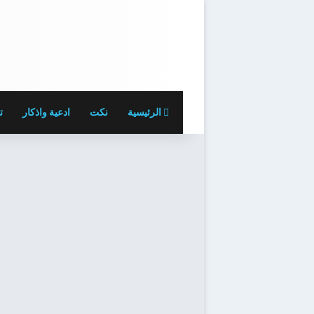
الرئيسية
نكت
ادعية واذكار
ت