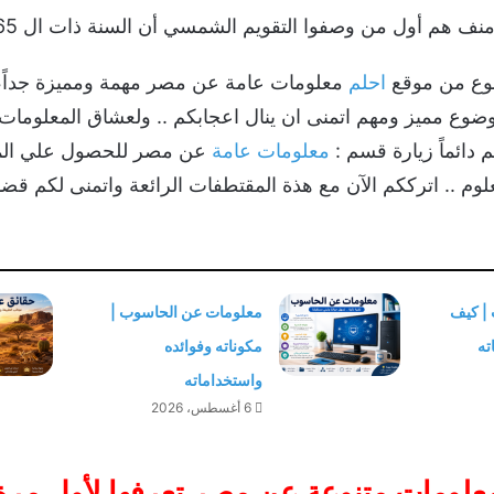
ف هم أول من وصفوا التقويم الشمسي أن السنة ذات ال 365 يوما
وع من موقع
احلم
معلومات عامة عن مصر مهمة ومميزة جداً،
 مميز ومهم اتمنى ان ينال اعجابكم .. ولعشاق المعلومات الث
م دائماً زيارة قسم :
معلومات عامة
عن مصر للحصول علي المز
وم .. اترككم الآن مع هذة المقتطفات الرائعة واتمنى لكم قض
 | كيف
معلومات عن الحاسوب |
ته
مكوناته وفوائده
واستخداماته
6 أغسطس، 2026
علومات متنوعة عن مصر تعرفها لأول مرة