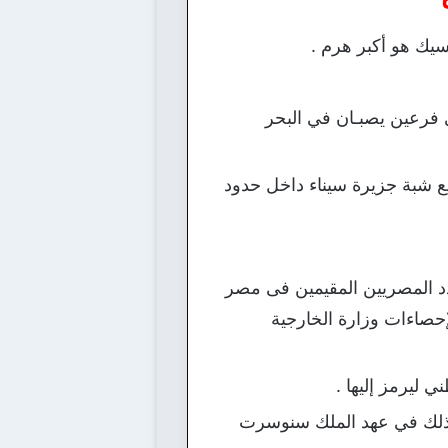
سيك هو أكبر هرم .
ى فرعين يصبـان في البحر
قع شبة جزيرة سيناء داخل حدود
وذلك طبقاً لآخر إحصائيات عام 2014، حيث يبلغ عدد المصريين المقيمين فى مصر
ين فى الخارج 8 ملايين، وذلك وفقاً لإحصاءات وزارة الخارجية
 ليرمز إليها .
وذلك في عهد الملك سنوسرت