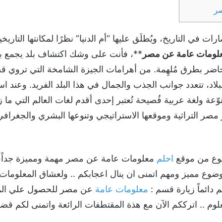
صر
ت في التاريخ، ويُطلَق عليها “أم الدنيا” نظرًا لمكانتها التاريخي
لومات عامة عن مصر
**، فأنت على وشك اكتشاف بلد يجمع بين
اضر بطرق مُلهِمة. من أهرامات الجيزة الشامخة التي تروي قصة
للبلاد، تتعدد جوانب الجذب والجمال في هذا البلد الفريد. وعند
عة ولغة عربية فُصيحة تُعتبر إحدى أقدم لغات العالم التي ما ز
صر التراثية وموقعها الاستراتيجي وتنوعها البشري والجغراف
وع من موقع
احلم
معلومات عامة عن مصر مهمة ومميزة جداً،
 مميز ومهم اتمنى ان ينال اعجابكم .. ولعشاق المعلومات الث
م دائماً زيارة قسم :
معلومات عامة
عن مصر للحصول علي المز
وم .. اترككم الآن مع هذة المقتطفات الرائعة واتمنى لكم قض