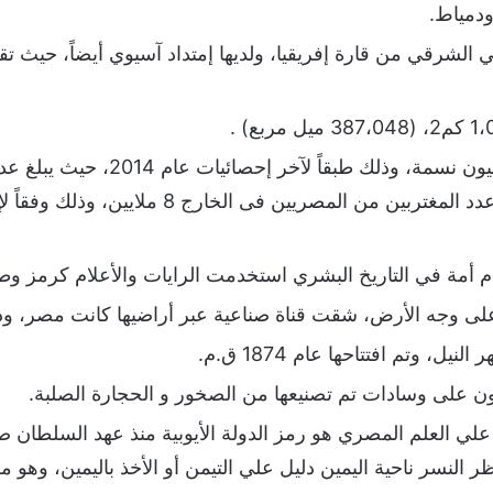
دمياط.
الشرقي من قارة إفريقيا، ولديها إمتداد آسيوي أيضاً، حيث ت
يبلغ عدد سكان مصر 95 مليون نسمة، 
87 مليون نسمة، بينما يبلغ عدد المغتربين من المصري
م أمة في التاريخ البشري استخدمت الرايات والأعلام كرمز وطني
على وجه الأرض، شقت قناة صناعية عبر أراضيها كانت مصر، 
يل، وتم افتتاحها عام 1874 ق.م.
ون على وسادات تم تصنيعها من الصخور و الحجارة الصلبة.
لي العلم المصري هو رمز الدولة الأيوبية منذ عهد السلطان صل
نظر النسر ناحية اليمين دليل علي التيمن أو الأخذ باليمين، وهو