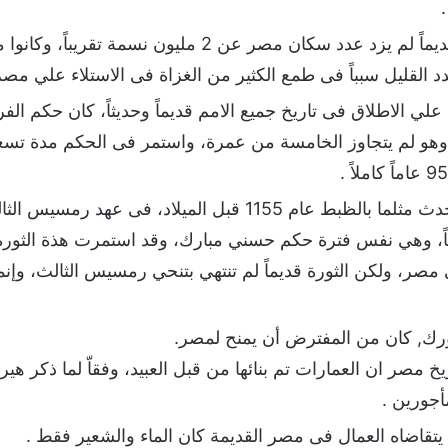
علي مر العصور التاريخية قديماً لم يزد عدد سكان مصر عن
عدد القليل سبباً فى طمع الكثير من الغزاة فى الاستلاء علي مصر
ي الاطلاق فى تاريخ جميع الامم قديماً وحديثاً، كان حكم الفرع
 وهو لم يتجاوز الخامسة من عمرة، واستمر فى الحكم مدة تسع
هل تعلم أن ثورة 25 يناير حدث مثلما بالظبط عام 1155 قبل ال
صر، ولكن الثورة قديماً لم تنتهي بتنحي رمسيس الثالث، وإنما 
ويورك, كان من المفترض أن يمنح لمصر.
خ مصر ان العمارات تم بنائها من قبل العبيد، وفقاّ لما ذكر هي
أجورين .
 يتقاضاه العمال فى مصر القديمة كان الماء والشعير فقط .