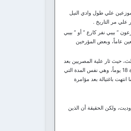
 2 مليون نسمة تقريباً، وكانوا موزعين علي طول وادي النيل
 علي مر التاريخ .
ون ” بيبي نفر كارع ” أو ” بيبي
ين عاماً، وبعض المؤرخين
ميلاد، فى عهد رمسيس الثالث، حيث ثار علية المصريين بعد
أن أكمل فترة حكم 30 عاماً، وهي نفس فترة حكم حسني مبارك، وقد استمرت هذة الثورة 18 يوماً، وهي نفس المدة التي
انتهت باغتيالة بعد مؤامرة
روديت، ولكن الحقيقة أن الذين