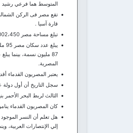
المتوسط هما فرعي رشيد و
تقع مصر فى الركن الشمالي 
قارة آسيا .
تبلغ مساحة مصر 1،002،450 كم2، (387،048 ميل مربع) .
المصرية.
يعتبر المصريون القدماء أقد
سجل التاريخ أن أول دولة 
الثالث لربط البحر الأحمر بنهر الن
كان المصريون القدماء ينام
هل تعلم أن النسر الموجود ع
إلي الإنتصارات العربية، وي