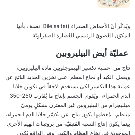
ويُذكَر أنّ الأحماض الصفراء ((Bile salts تصنف بأنها
المكوّن العُضويّ الرئيسي للعُصارة الصفراويّة.
عمليّة أيض البيليروبين
نتاج من عملية تكسير الهيموجلوبين مادة البيليروبين،
ويعمل الكبد أو نخاع العظم على تخزين الحديد الناتج عن
عملية هذا التكسير لكى يستخدم لاحقاً في تكوين خلايا
الدم الحمراء، ويُقوم الجسم بإنتاج ما يُقارب 250-350
ميلليجرام من البيليروبين غير المقترن بشكلٍ يوميّ
منتظم، مُعظمها يكون نتاج عن تكسّر خلايا الدم الحمراء،
بينما يكون إنتاج النسبة المُتبقيّة من بروتينات الهيم الأخرى
الموجودة في نخاع العظام والكبد، وفي الواقع يُكون