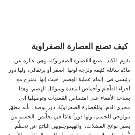
كيف تصنع العصارة الصفراوية
يقوم الكبد بصنع العُصارة الصفراويّة، وهي عباره عن
مادّة سائلة كثيفة ولزجة لونها اصفر أو برتقالي، ولها دور
رئيسي في إتمام عملية الهضم، حيث إنها تمتزج مع
أجزاء الطّعام وأحماض المَعدة وسوائل الهضم، وهذا
يساعد الأمعاء على امتصاص المُغذيات وتوصيلها إلى
مجرى الدم، وللعُصارة الصفراويّة دور يوصف بأنه مطهّر
بيولوجي للجسم، ولها دوراً هامّاً في تخلُّيص الجسم من
بعض نواتج الفضلات، والهيموجلوبين الناتج عن تحطُّم