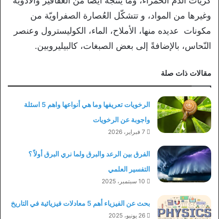
كُريات الدم الحمراء، وما ينتجه أيضًا من العقاقير والأدوية
وغيرها من المواد، و تتشكّل العُصارة الصفراويّة من
مكونات عديده منها، الأملاح، الماء، الكوليسترول وعنصر
النّحاس، بالإضافةً إلى بعض الصبغات، كالبيليروبين.
مقالات ذات صلة
الرخويات تعريفها وما هي أنواعها واهم 5 اسئلة
واجوبة عن الرخويات
7 فبراير، 2026
الفرق بين الرعد والبرق ولما نري البرق أولاً ؟
التفسير العلمي
10 سبتمبر، 2025
بحث عن الفيزياء أهم 5 معادلات فيزيائية في التاريخ
26 يونيو، 2025