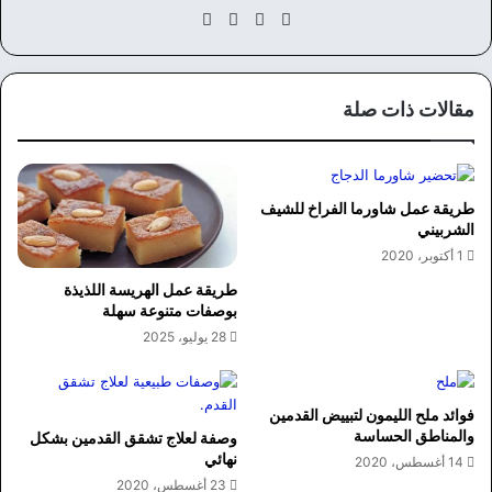
موق
في
‫X
انس
ع
سب
تقر
الوي
وك
ام
ب
مقالات ذات صلة
طريقة عمل شاورما الفراخ للشيف
الشربيني
1 أكتوبر، 2020
طريقة عمل الهريسة اللذيذة
بوصفات متنوعة سهلة
28 يوليو، 2025
فوائد ملح الليمون لتبييض القدمين
والمناطق الحساسة
وصفة لعلاج تشقق القدمين بشكل
نهائي
14 أغسطس، 2020
23 أغسطس، 2020