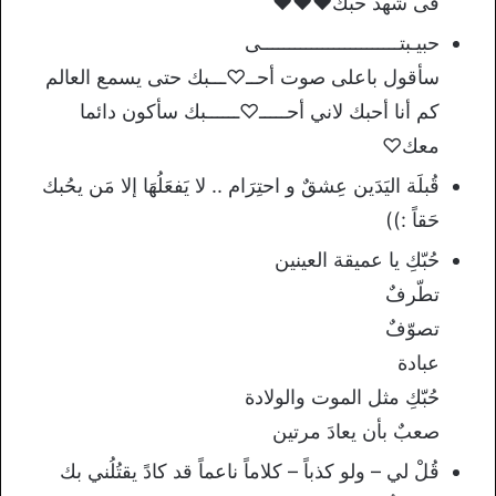
فى شهد حبك❤❤❤
حبيـبتـــــــــــــــــــــــــى
سأقول ﺑﺎﻋﻠﻰ ﺻﻮﺕ أحــ♡ـــبك ﺣﺘﻰ ﻳﺴﻤﻊ ﺍﻟﻌﺎﻟﻢ
ﻛﻢ أﻧﺎ أﺣﺒﻚ ﻻني أحـــــ♡ــــــبك سأكون دائما
معك♡
قُبلَة اليَدَين عِشقٌ و احتِرَام .. لا يَفعَلُهَا إلا مَن يحُبك
حَقاً :))
حُبّكِ يا عميقة العينين
تطّرفٌ
تصوّفٌ
عبادة
حُبّكِ مثل الموت والولادة
صعبٌ بأن يعادَ مرتين
قُلْ لي – ولو كذباً – كلاماً ناعماً قد كادً يقتُلُني بك