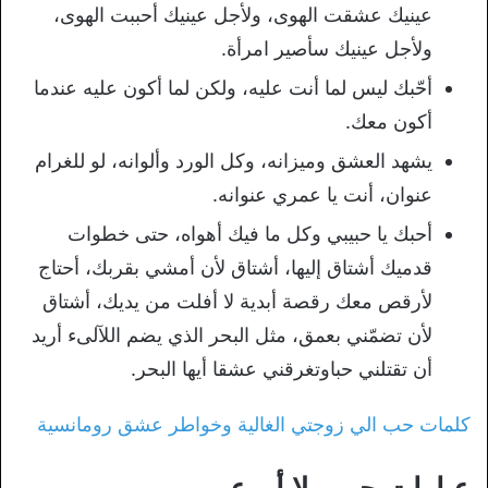
عينيك عشقت الهوى، ولأجل عينيك أحببت الهوى،
ولأجل عينيك سأصير امرأة.
أحّبك ليس لما أنت عليه، ولكن لما أكون عليه عندما
أكون معك.
يشهد العشق وميزانه، وكل الورد وألوانه، لو للغرام
عنوان، أنت يا عمري عنوانه.
أحبك يا حبيبي وكل ما فيك أهواه، حتى خطوات
قدميك أشتاق إليها، أشتاق لأن أمشي بقربك، أحتاج
لأرقص معك رقصة أبدية لا أفلت من يديك، أشتاق
لأن تضمّني بعمق، مثل البحر الذي يضم اللآلىء أريد
أن تقتلني حبا
وتغرقني عشقا أيها البحر.
كلمات حب الي زوجتي الغالية وخواطر عشق رومانسية