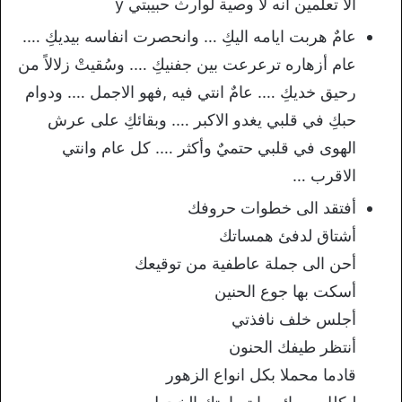
ألا تعلمين أنه ﻻ وصية لوارث حبيبتي y
عامٌ هربت ايامه اليكِ … وانحصرت انفاسه بيديكِ ….
عام أزهاره ترعرعت بين جفنيكِ …. وسُقيتْ زلالاً من
رحيق خديكِ …. عامٌ انتي فيه ,فهو الاجمل …. ودوام
حبكِ في قلبي يغدو الاكبر …. وبقائكِ على عرش
الهوى في قلبي حتميٌ وأكثر …. كل عام وانتي
الاقرب …
أفتقد الى خطوات حروفك
أشتاق لدفئ همساتك
أحن الى جملة عاطفية من توقيعك
أسكت بها جوع الحنين
أجلس خلف نافذتي
أنتظر طيفك الحنون
قادما محملا بكل انواع الزهور