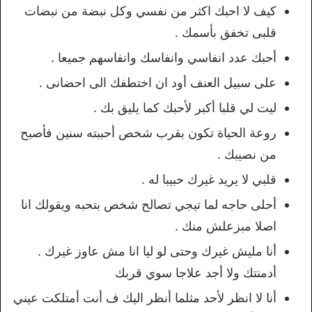
كيف لا احبك اكثر من نفسي وكل نبضة من نبضات
قلبى تخفق بأسمك .
أحبك عدد انفاسي وانفاسك وانفاسهم جميعا .
على سبيل العنف أود ان اختطفك الى احضانى .
ليت لي قلبا أكبر لأحبك كما يليق بك .
روعة الحياة تكون بقرب شخص أحببته سنين فأصبح
من نصيبك .
قلبي لا يريد غيرك حبيبا له .
أحلى حاجه لما تيجي تصالح شخص بتحبه ويقولك انا
اصلا مبزعلش منك .
أنا مليش غيرك وحتى لو ليا انا مش عاوز غيرك .
أدمنتك ولا أجد علاجا سوي قربك
أنا لا انظر لأحد مثلما أنظر اليك ف أنت أمتلكت عيني