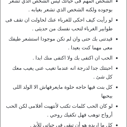
الشخص المهم فى حياتك ليس الشخص الذي تشعر
بوجوده ولكنه الشخص الذي تشعر بغيابه .
لو رأيت كيف احكى للغرباء عنك لحاولت ان تقف فى
طوابير الغرباء لتحب نفسك من حديثى .
قيدتنى بك حتى وان لم تكن موجودا استشعر طيفك
معى مهما كنت بعيدا .
الحب ان اكتفى بك ولا اكتفى منك ابدا .
احبتتك جدا لدرجة انه عندما تغيب عنى يغيب معك
كل شئ .
كل بنت فيها حاجه حلوة مايعرفهاش الا الولد اللى
بيحبها
لو كان الحب كلمات تكتب لأنتهيت أقلامى لكن الحب
أرواح توهب فهل تكفيك روحي .
كل ما اريده هو أن تبقى فى حياتى للأبد .