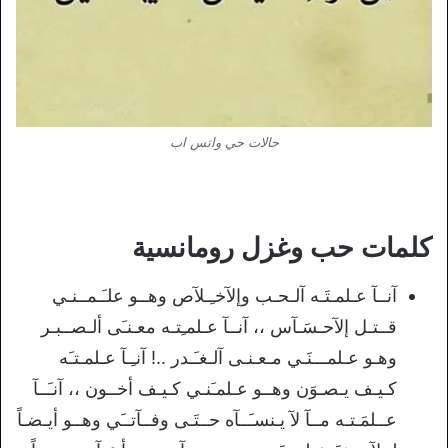
حالات حي واتس اب
كلمات حب وغزل رومانسية
ﺁﻧــﺂ ﻋـﻠﻤـﺘَـﻪ ﺁﻟـﺤـﺐ ﻭﺇﻵﺧـِـﻶﺹ ﻭﻫــﻮ ﻋﻠـَـﻤــﻨـﻲ
ﻗــﺘـﻞ ﺇﻵﺣـﺴَـﺂﺱ ،، ﺁﻧــﺂ ﻋـﻠﻤـِﺘـﻪ ﻣﻌـﻨـَﻰ ﺃﻟـﺼــﺒـﺮ
ﻭﻫـﻮ ﻋـﻠﻤـــﻨَـﻲ ﻣـﻌـﻨـﻰ ﺁﻟـﻐـَـﺪﺭ ..! ﺁﻧـِـﺂ ﻋـﻠﻤـﺘـَﻪ
ﻛـﻴـﻒ ﻳـﺼـﻮَﻥ ﻭﻫــﻮ ﻋـﻠﻤـَﻨـﻲ ﻛـﻴـﻒ ﺃﺧــﻮﻥ ،، ﺁﻧـَــﺂ
ﻋــﻠﻤَـﺘـﻪ ﻣــﺂ ﻵ ﻳـﻨﺴـَــﺂﻩ ﺣــﺘَـﻰ ﻭﻓــﺂﺗــَﻲ ﻭﻫــﻮ ﺃﻳـﻀـﺎً