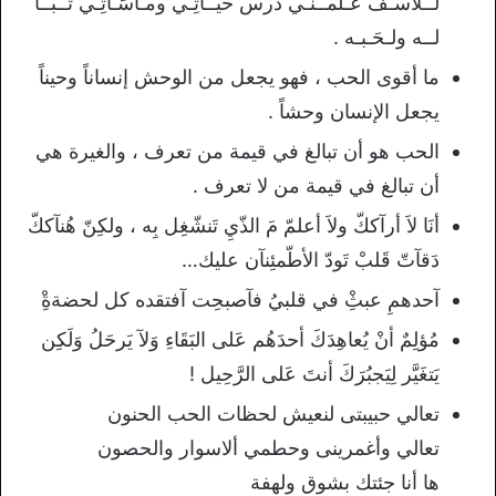
ﻟــﻶﺳـﻒَ ﻋـﻠﻤــﻨَـﻲ ﺩﺭﺱ ﺣﻴــﺂﺗِـﻲ ﻭﻣـﺄﺳَـﺂﺗِـﻲ ﺗــﺒــﺎً
ﻟــﻪ ﻭﻟـﺤَـﺒـﻪ .
ما أقوى الحب ، فهو يجعل من الوحش إنساناً وحيناً
يجعل الإنسان وحشاً .
الحب هو أن تبالغ في قيمة من تعرف ، والغيرة هي
أن تبالغ في قيمة من لا تعرف .
أنَا لاَ أرآككّ ولاَ أعلمّ مَ الذّيِ تَنشّغِل بِه ، ولكِنّ هُنآككّ
دَقآتّ قَلبْ تَودّ الأطّمئِنآن عليك…
آﺣﺪﻫﻢِ ﻋﺒﺚِْ ﻓﻲ ﻗﻠﺒﻲُ ﻓﺂﺻﺒﺤِﺖ ﺁﻓﺘﻘﺪﻩ ﻛﻞ ﻟﺤﻀﺔﺓِْ
ﻣُﺆﻟِﻢٌ ﺃﻥْ ﻳُﻌﺎﻫِﺪَﻙَ ﺃﺣﺪَﻫُﻢ ﻋَﻠﻰ ﺍﻟﺒَﻘَﺎﺀِ ﻭَﻵ ﻳَﺮﺣَﻞُ ﻭَﻟَﻜِﻦ
ﻳَﺘﻐَﻴَّﺮ ﻟِﻴَﺠﺒُﺮَﻙَ ﺃﻧﺖَ ﻋَﻠﻰ ﺍﻟﺮَّﺣِﻴﻞ !
تعالي حبيبتى لنعيش لحظات الحب الحنون
تعالي وأغمرينى وحطمي أﻻسوار والحصون
ها أنا جئتك بشوق ولهفة