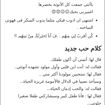
ياأنثى جمعت كل الأنوثة بخصرها
اغميرنى بحبك😉😉😍😍
اشتهى ان اذوب فيكى مثلما يذوب السكر فى قهوتى
الساخنه .
كُن أقربُ لِي مِنهُم . .فَ أنآ إختَرتُكَـ مِنْ بَينهُمـ !!
كلام حب جديد
قال لها: أتمنى أن أكون طفلك.
فقالت له: أنت ابن قلبي وأول مولود تشهده أنوثتي..
فقال لها: ستحبين مولودنا أكثر مني ..
وسيأخذ نصيبا في الدلال فالأمومة غريزة الحياة…
فقالت له: والحب إدمان الحياة…
فقال لها : فأنا طفل كبير وسيشاركني طفلا صغيرا
حلوتي…