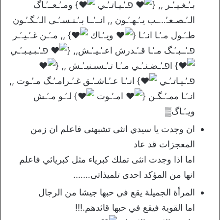
بـ’ـغـيـ’ـر ,, {
פـ’ـيـاتـ’ـي
} ومـ’ـعــ’ـاگ
الـ’ـصـعـ’…ـب يـ’ـهـ’ـون ,, انــ’ــا بـ’ـنـسـ’ـى الـ’ـگـ’ـون
طـ’ـول مـ’ـا انـ’ـا {
ويـ’ـاك
} ,, مـ’ـن غـ’ـيـ’ـر
פـ’ــبـ’ـگ مـ’ـا قـ’ـدرش اعـ’ـيـ’ـش,, {
פـ’ـبـيـبـ’ـي
} اפـ’ـضـنـ’ـي مـ’ـا تـ’ـسبـنيـ’ـش ,, {
פـ’ـيـاتـ’ـي
} انـ’ـا عـ’ـاشـ’ـق غـ’ـرامـ’ـگ مـ’ـوت ,,
انـ’ـا ممـ’ـگـن {
امـ’ـوت
} لـ’ـو مـ’ـش
ويـ’ـاگ▒
ان وجدت يا سيدي انثى تشبهنى فاعلم ان زمن
المعجزات قد عاد
اما اذا وجدت انثى تملك كبرياء مثل كبريائي فاعلم
انها من المؤكد احدى تلميذاتى…….
المرأة الجميلة يقع في حبها جيشا من الرجال
اما القوية فيقع في حبها قائدهم.!!!