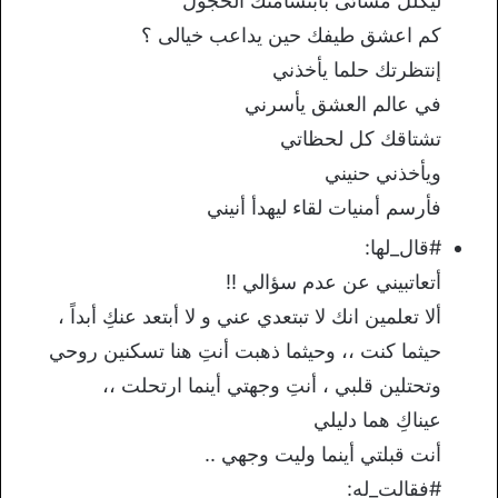
ليكلل مسائى بابتسامتك الخجول
كم اعشق طيفك حين يداعب خيالى ؟
إنتظرتك حلما يأخذني
في عالم العشق يأسرني
تشتاقك كل لحظاتي
ويأخذني حنيني
فأرسم أمنيات لقاء ليهدأ أنيني
#قال_لها:
‏أتعاتبيني عن عدم سؤالي !!
ألا تعلمين انك لا تبتعدي عني و لا أبتعد عنكِ أبداً ،
حيثما كنت ،، وحيثما ذهبت أنتِ هنا تسكنين روحي
وتحتلين قلبي ، أنتِ وجهتي أينما ارتحلت ،،
عيناكِ هما دليلي
أنت قبلتي أينما وليت وجهي ..
#فقالت_له: