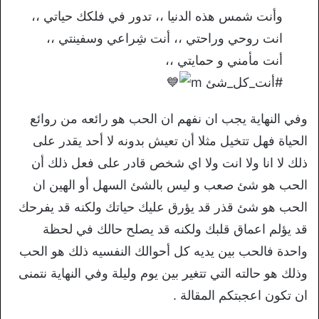
وأنت شمس هذه الدنيا ،، تدور في فلكك حياتي ،،
انت روحي وراحتي ،، أنت شِراعي وسفينتي ،،
أنت مأمني و حمايتي ،،
#أنت_كل_شئ m
وفي النهاية يجب ان نفهم ان الحب هو رائعه من روائع
الحياة فهل تتخيل مثلا أن تعيش بدونه لا أحد يقدر على
ذلك لا انا ولا انت ولا اي شخص قادر على فعل ذلك أن
الحب هو شئ صعب و ليس بالشئ السهل أو الهين ان
الحب هو شئ قذر قد يؤرق عليك حياتك ولكنه قد يفرحك
قد يؤلم اعماق قلبك ولكنه قد يصلح حالك في لحظة
واحدة فالحب بين يديه كل أحوالك النفسيه ذلك هو الحب
وذلك هو حالته التي تتغير بين يوم وليلة وفي النهاية نتمنى
ان تكون اعجبتكم المقالة .