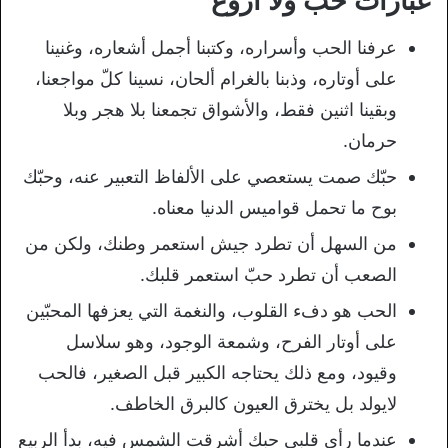
عبارات حب ولا أروع
عرفنا الحب وأسراره، وكتبنا أجمل أشعاره، وغنينا
على أوتاره، وذبنا بالغرام ألحان، نسينا كلّ مواجعنا،
وبقينا اثنين فقط، والأشواق تجمعنا بلا هجر وبلا
حرمان.
حبّك صمت يستعصي على الألفاظ التعبير عنه، وحبّك
بوح ما تحمل قواميس الدنيا معناه.
من السهل أن تطرد جيش استعمر وطنك، ولكن من
الصعب أن تطرد حبّ استعمر قلبك.
الحب هو دفء القلوب، والنغمة التي يعزفها المحبّين
على أوتار الفرح، وشمعة الوجود، وهو سلاسل
وقيود، ومع ذلك يحتاجه الكبير قبل الصغير، فالحب
لايولد بل يخترق العيون كالبرق الخاطف.
عندما رأى قلبي حبك أشرقت الشمس فيه، بدأ الربيع