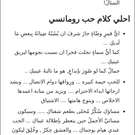
التمثالُ!
احلي كلام حب رومانسي
ايُّ قمرٍ وضّاءٍ حازَ شرفَ ان يُشَبّهُ ضِيائَهُ بِبعضِ مَا
لَديكِ …
كما أيُّ سماءٍ تجلت فخرا ان نسبت نجومها لبريق
عينيكِ …
جمالٌ كما لو صُوِرَ بإبداعٍ, هو ما نالتهُ عينيكِ ..
للحبِ خيمة كبيره … ورِواقها دوام الاتصال … ويشد
ارجائها ابداء الاحترام …. ويزيد من متانة اعمدها
الاخلاص … ويتوج هامتها …. الاشتياق
مساؤكِ سُكَّرٌ مُحلى بطعم شفتاكِ ….. وسيكون
مسائيَّ الأجملُ حين يتعطر بإطلالة عيناكِ … الحب
عندي هيام بوجنتاكِ … والعشق حِكرٌ , وخُلِقَ ليكونَ