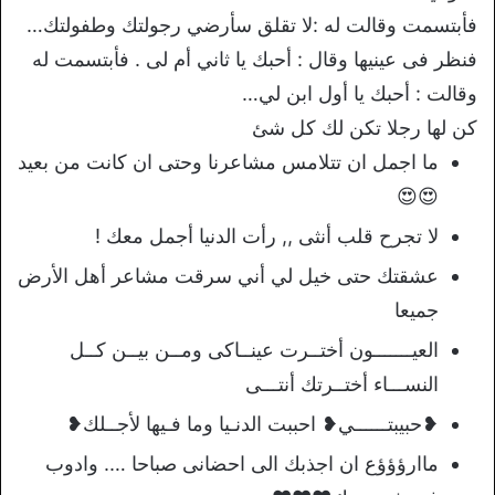
فأبتسمت وقالت له :لا تقلق سأرضي رجولتك وطفولتك…
فنظر فى عينيها وقال : أحبك يا ثاني أم لى . فأبتسمت له
وقالت : أحبك يا أول ابن لي…
كن لها رجلا تكن لك كل شئ
ما اجمل ان تتلامس مشاعرنا وحتى ان كانت من بعيد
😍😍
لا تجرح قلب أنثى ,, رأت الدنيا أجمل معك !
عشقتك حتى خيل لي أني سرقت مشاعر أهل اﻷرض
جميعا
العيـــــــون أختــرت عينــاكى ومــن بيــن كــل
النســـاء أختــرتك أنتـــى
❥حبيبتــــــي❥ احببت الدنـيا وما فـيها لأجــلك❥
ماارؤؤؤع ان اجذبك الى احضانى صباحا …. وادوب