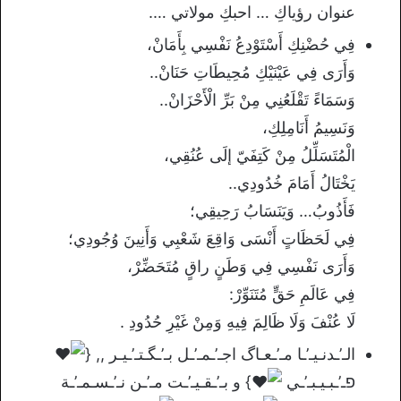
عنوان رؤياكِ … احبكِ مولاتي ….
فِي حُضْنِكِ أَسْتَوْدِعُ نَفْسِي بِأَمَانْ،
وَأَرَى فِي عَيْنَيْكِ مُحِيطَاتِ حَنَانْ..
وَسَمَاءً تَقْلَعُنِي مِنْ بَرِّ الْأَحْزَانْ..
وَنَسِيمُ أَنَامِلِكِ،
الْمُتَسَلِّلُ مِنْ كَتِفَيّ إلَى عُنُقِي،
يَخْتَالُ أَمَامَ خُدُودِي..
فَأَذُوبُ… وَيَنَسَابُ رَحِيقِي؛
فِي لَحَظَاتٍ أَنْسَى وَاقِعَ شَعْبِي وَأَنِينَ وُجُودِي؛
وَأَرَى نَفْسِي فِي وَطَنٍ راقٍ مُتَحَضِّرْ،
فِي عَالَمِ حَقٍّ مُتَنَوِّرْ:
لَا عُنْفَ وَلَا ظَالِمَ فِيهِ وَمِنْ غَيْرِ حُدُودِ .
الـ’ـدنـيـ’ـا مـ’ـعـاگ اجـ’ـمـ’ـل بـ’ـگـتـ’ـيـر ,, {
פـ’ـبـيـبـ’ـي
} و بـ’ـقـيـ’ـت مـ’ـن نـ’ـسـمـ’ـة