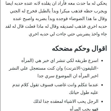
يحكي له ما حدث معه فأراد ان يقلده لانه عنده حدبه ايضا
ويجرب حظه فذهب مبكرا وبدأ بالطبل فخرج له الجني
وقال ما هذا الضوضاء فوجده وبدأ بضربه واصبح عنده
حدبه اخري فذهب لصديقه وقال له ماذا فعلت قال له لقد
جاء واخذ يضربني حتي جاءت لي حدبه اخري
اقوال وحكم مضحكه
اسرع طريقه لكي تنشر اي خبر هي (المرأه
-التليفون-الانترنت) وان كنت مستعجل علي النشر
اخبر المرأه ان الموضوع سري جدا
عندما تتكلم وانت غاضب فسوف تقول كلام تندم
عليه طول حياتك
الرجل يحب الاشياء لمعقده جدا لذلك
فهو يحب المرأه