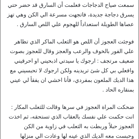
سمعت صياح الدجاجات فعلمت أن السارق قد حضر حتي
يسرق دجاجة جديدة، فاتجهت مسرعة الي الكن وهي تهز
عصاها الطويلة استعداداً للهجوم علي اللص السارق .
فوجئت العجوز أن اللص هو الثعلب الماكر الذي تظاهر
علي الفور بالخوف والرعب والعجز وقال للعجوز بصوت
ضعيف مرتجف : ارجوك يا سيدتي اذبحيني او احرقيني
وافعلي بي كل شئ تريدينه ولكن ارجوك لا تحبسيني مع
هذا الديك الملعون بمفردي، فأنا اخشي ان يفقأ لي عيني
بمنقاره الحاد .
ضحكت المراة العجوز في سرها وقالت للثعلب المكار :
انت حكمت علي نفسك بالعقاب الذي تستحقه، ثم اخذت
العجوز حبلاً وربطت به الثعلب في زاوية من الكن
وحبست معه الديك الذي عينه لها وعادت الي منزلها