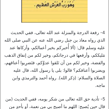
4- رفعة الدرجة والمنزلة عند الله تعالى، ففي الحديث
الذي رواه معاذ بن جبل رضي الله عنه عن النبي صلى الله
عليه وسلم قال: (ألا أُخبركم بخير أعمالكم، وأزكاها عند
مَليككم، وأرفعها في درجاتكم، وخير لكم من إنفاق الذهب
والفضة، وخير لكم من أن تَلقوا عدوَّكم، فتَضرِبوا أعناقهم،
ويضربوا أعناقكم؟ قالوا: بلى يا رسول الله، قال عليه
الصلاة والسلام: (ذِكر الله). رواه أحمد والترمذي وابن
ماجه.
5- تأدية حق الله تعالى من شكر يومه، ففي الحديث (من
قال حين يُصبح: اللهم ما أصبح بي من نعمة، أو بأحدٍ من