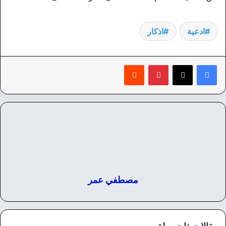
ادعية
اذكار
بينتيريست
‏Reddit
مصطفي عمر