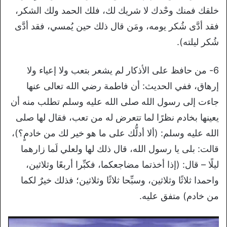
خلقك فمنك وحْدك لا شريك لك، فلك الحمد ولك الشكر،
فقد أدَّى شُكر يومه، ومَن قال ذلك حين يُمسي، فقد أدَّى
شُكر ليلته).
6- من حافظ على الأذكار لم يشعر بتعب ولا إعياء ولا
إرهاق، ففي الحديث: أن فاطمة رضي الله تعالى عنها
جاءت إلى رسول الله صلى الله عليه وسلم تطلب منه أن
يعينها بخادم نظرًا لما تتعرض له من تعب، فقال لها صلى
الله عليه وسلم: (ألا أدلُّك على ما هو خير لك من خادمٍ؟)،
قالت: بلى يا رسول الله، قال ذلك لها ولعلي لَما زارهما
ليلًا – قال: (إذا أخذتما مضاجعكما، فكبِّرا أربعًا وثلاثين،
واحمدا ثلاثًا وثلاثين، وسبِّحا ثلاثًا وثلاثين؛ فذلك خيرٌ لكما
من خادم) متفق عليه.