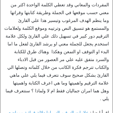
المفردات والمعاني وقد تعطي الكلمة الواحدة اكثر من
معني حسب موقعها في الجملة وطريقة كتابتها وقراتها
وما ينظم الهدف المرغوب وتيسير هذا علي القارئ
والمستمع هو تنسيق النص وترتيبه وموقع الكلمة ولعلامات
الترقيم دور كبير في تسهيل ذلك علي القارئ ولكل علامة
استخدم يجعل للجملة معني او يرشد القارئ لفعل ما اما
البدء او التوقف او التمعن وهكذا وهناك طرق للكتابة
والسرد متفق عليه علي مر العصور من قبل الادباء
والكتاب تترجم فكرة الكاتب من خلال كلماته وتصلها الي
القارئ بشكل صحيح سوف نتعرف فيما يلي علي ماهي
علامة الترقيم واهميتها وما هي اعرف الكتابة واهميتها
وهل هما امران جماليان فقط ام لا ولماذا ؟ سنتعرف فيما
يلي .
اقرأ ايضا :
علامات الترقيم التي لها دلالة قرائية ومواضع