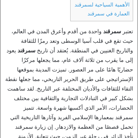
الأهمية السياحية لسمرقند
العمارة في سمرقند
تعتبر
سمرقند
واحدة من أقدم وأعرق المدن في العالم،
حيث تقع في قلب آسيا الوسطى وتعد رمزًا للثقافة
والتاريخ الغنيين في المنطقة. يُعتقد أن تاريخ
سمرقند
يعود
إلى ما يقرب من ثلاثة آلاف عام، مما يجعلها مركزًا
حضاريًا هامًا على مر العصور. تميزت المدينة بموقعها
الإستراتيجي على طريق الحرير التاريخي، مما جعلها نقطة
التقاء للثقافات والأديان المختلفة عبر التاريخ. لقد ساهمت
بشكل كبير في التبادلات التجارية والثقافية بين مختلف
الحضارات، الأمر الذي أكسبها شهرة واسعة. تتميز
سمرقند بمعمارها الإسلامي الفريد وآثارها التاريخية التي
تحمل قصصًا من العظمة والازدهار. إن زيارة سمرقند
تأخذ الزائر في رحلة عبر الزمن، حيث تتعانق الأزمنة