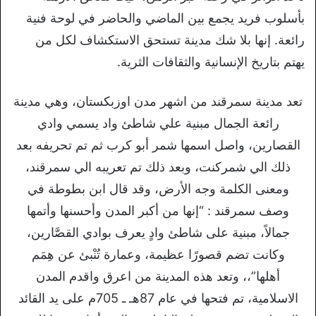
بأسلوب فريد يجمع بين الماضي والحاضر في لوحة فنية
رائعة. إنها بلا شك مدينة تستحق الاستكشاف لكل من
يهتم بتاريخ الإنسانية والثقافات الثرية.
تعد مدينة سمرقند من اشهر مدن اوزبكستان، وهي مدينة
رائعة الجمال مبنية علي شاطئ واد يسمي وادي
القصارين، واصل اسمها شمر أبو كرب ثم تم تحريفه بعد
ذلك الي شمركنت، وبعد ذلك تم تعريبه الي سمرقند،
ومعنى الكلمة وجه الأرض، وقد قال ابن بطوطة في
وصف سمرقند : “إنها من أكبر المدن وأحسنها وأتمها
جمالاً، مبنية على شاطئ وادٍ يعرف بوادي القصَّارين،
وكانت تضم قصورًا عظيمة، وعمارة تُنْبئ عن هِمَم
أهلها”،، وتعد هذه المدينة من اعرق واقدم المدن
الاسلامية، تم فتحها في عام 87هـ ـ 705م على يد القائد