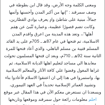
ومعنى الكلمة وجه الأرض، وقد قال ابن بطوطة في
وصف سمرقند : “إنها من أكبر المدن وأحسنها وأتمها
جمالاً، مبنية على شاطئ وادٍ يعرف بوادي القصَّارين،
وكانت تضم قصورًا عظيمة، وعمارة تُنْبئ عن هِمَم
أهلها”،، وتعد هذه المدينة من اعرق واقدم المدن
الاسلامية، تم فتحها في عام 87هـ ـ 705م على يد القائد
المسلم قتيبة بن مسلم الباهلي، والذي أعاد فتحها للمرة
الثانية سنة 92هـ ـ 710م، وبعد ان فتحها المسلمون تحولت
معابدها الي مساجد لتعليم اهلها الديانة الاسلامية، ثم
غزاها المغول وقضوا علي كافة الآثار والمعالم الاسلامية
بها، واستمروا في هذا إلي ان اعتنقوا الاسلام فأعادوا بناء
وتشييد العمائر الإسلامية تحديداً في العهد التيموري،
ويسعدنا ان نستعرض معكم الآن في هذا المقال عبر موقع
احلم
معلومات رائعة حول سمرقند وموقعها وتاريخها