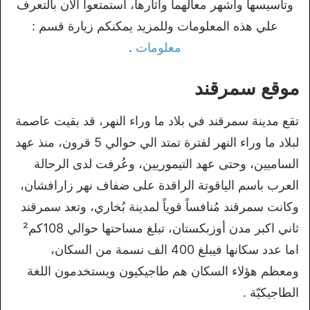
وتأسيسها واشهر معالهما وآثارها، استمتعوا الآن بالتعرف
علي هذه المعلومات وللمزيد يمكنكم زيارة قسم :
معلومات
.
موقع سمرقند
تقع مدينة سمرقند في بلاد ما وراء النهر، قد بقيت عاصمة
لبلاد ما وراء النهر لفترة تمتد الي حوالي 5 قرون، منذ عهد
الساميين، وحتى عهد التيموريين، وعُرفت لدى الرحالة
العرب باسم الياقوتة الراقدة على ضفاف نهر زارافشان،
وكانت سمرقند مُنافساً قوياً لمدينة بُخاري، وتعد سمرقند
ثاني اكبر مدن أوزبكستان، تبلغ مساحتها حوالي 108كم²
اما عدد سكانها فيبلغ 400 الف نسمة من السكان،
ومعظم هؤلاء السكان هم طاجيكيون ويستخدمون اللغة
الطاجيكيّة .