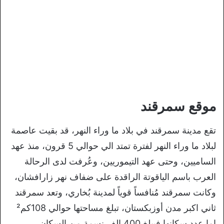
موقع سمرقند
تقع مدينة سمرقند في بلاد ما وراء النهر، قد بقيت عاصمة
لبلاد ما وراء النهر لفترة تمتد الي حوالي 5 قرون، منذ عهد
الساميين، وحتى عهد التيموريين، وعُرفت لدى الرحالة
العرب باسم الياقوتة الراقدة على ضفاف نهر زارافشان،
وكانت سمرقند مُنافساً قوياً لمدينة بُخاري، وتعد سمرقند
ثاني اكبر مدن أوزبكستان، تبلغ مساحتها حوالي 108كم²
اما عدد سكانها فيبلغ 400 الف نسمة من السكان،