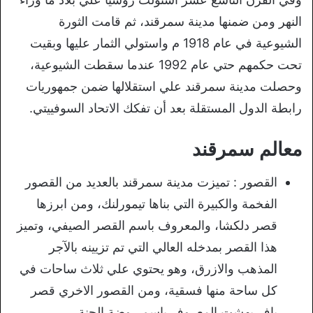
النهر ومن ضمنها مدينة سمرقند، ثم قامت الثورة
الشيوعية في عام 1918 م واستولي الثمار عليها وبقيت
تحت حكمهم حتي عام 1992 عندما سقطت الشيوعية،
وحصلت مدينة سمرقند علي استقلالها ضمن جمهوريات
رابطة الدول المستقلة بعد أن تفكك الاتحاد السوفييتي.
معالم سمرقند
القصور : تميزت مدينة سمرقند بالعديد من القصور
الفخمة والكبيرة التي بناها تيمورلنك، ومن ابرزها
قصر دلكشا، والمعروف باسم القصر الصيفي، وتميز
هذا القصر بمدخله العالي التي تم تزيينه بالآجر
المذهب والازرق، وهو يحتوي علي ثلاث ساحات في
كل ساحة منها فسقية، ومن القصور الاخري قصر
باف بهشت المعروف باسم روضة الجنة .