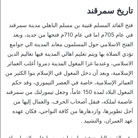
تاريخ سمرقند
فتح القائد المسلم قتيبة بن مسلم الباهلي مدينة سمرقند
في عام 705م اما في عام 710م فتحها من جديد، وبعد
الفتح الاسلامي حول المسلمون معابد المدينة الي جوامع
تؤدي الصلاة بها ويتم تعليم اهالي المدينة فيها تعاليم الدين
الاسلامي، وعندما غزا المغول المدينة دمروا أغلب العمائر
الإسلامية، وبعد أن دخل المغول في الإسلام بنوا الكثير من
العمائر الإسلامية، خاصة في العصر التيموري، وقد حكم
المغول البلاد لمدة 150 عاماً، وجعل تيمورلنك من سمرقند
عاصمة لملكه، فنقل أصحاب الحرف، والعمال إليها من
أجل تطويرها، وازدهارها من كافة النواحي، فكان عهده
عهد العمران، والتشييد .
وفي القرن التاسع عشر استولت روسيا علي بلاد ما وراء