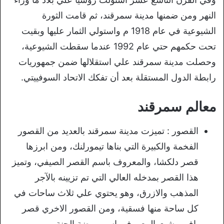
النهر ومن ضمنها مدينة سمرقند، ثم قامت الثورة
الشيوعية في عام 1918 م واستولي الثمار عليها وبقيت
تحت حكمهم حتي عام 1992 عندما سقطت الشيوعية،
وحصلت مدينة سمرقند علي استقلالها ضمن جمهوريات
رابطة الدول المستقلة بعد أن تفكك الاتحاد السوفييتي.
معالم سمرقند
القصور : تميزت مدينة سمرقند بالعديد من القصور
الفخمة والكبيرة التي بناها تيمورلنك، ومن ابرزها
قصر دلكشا، والمعروف باسم القصر الصيفي، وتميز
هذا القصر بمدخله العالي التي تم تزيينه بالآجر
المذهب والازرق، وهو يحتوي علي ثلاث ساحات في
كل ساحة منها فسقية، ومن القصور الاخري قصر
باف بهشت المعروف باسم روضة الجنة .