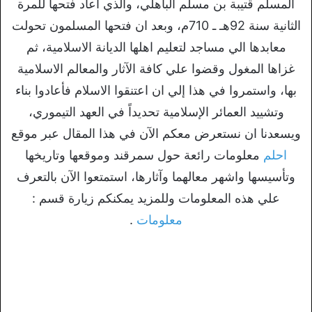
المسلم قتيبة بن مسلم الباهلي، والذي أعاد فتحها للمرة
الثانية سنة 92هـ ـ 710م، وبعد ان فتحها المسلمون تحولت
معابدها الي مساجد لتعليم اهلها الديانة الاسلامية، ثم
غزاها المغول وقضوا علي كافة الآثار والمعالم الاسلامية
بها، واستمروا في هذا إلي ان اعتنقوا الاسلام فأعادوا بناء
وتشييد العمائر الإسلامية تحديداً في العهد التيموري،
ويسعدنا ان نستعرض معكم الآن في هذا المقال عبر موقع
احلم
معلومات رائعة حول سمرقند وموقعها وتاريخها
وتأسيسها واشهر معالهما وآثارها، استمتعوا الآن بالتعرف
علي هذه المعلومات وللمزيد يمكنكم زيارة قسم :
معلومات
.