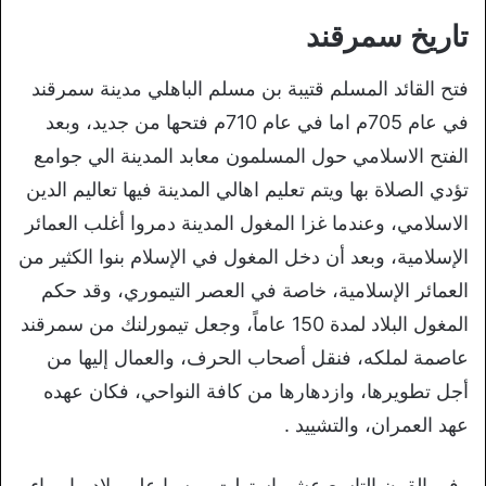
تاريخ سمرقند
فتح القائد المسلم قتيبة بن مسلم الباهلي مدينة سمرقند
في عام 705م اما في عام 710م فتحها من جديد، وبعد
الفتح الاسلامي حول المسلمون معابد المدينة الي جوامع
تؤدي الصلاة بها ويتم تعليم اهالي المدينة فيها تعاليم الدين
الاسلامي، وعندما غزا المغول المدينة دمروا أغلب العمائر
الإسلامية، وبعد أن دخل المغول في الإسلام بنوا الكثير من
العمائر الإسلامية، خاصة في العصر التيموري، وقد حكم
المغول البلاد لمدة 150 عاماً، وجعل تيمورلنك من سمرقند
عاصمة لملكه، فنقل أصحاب الحرف، والعمال إليها من
أجل تطويرها، وازدهارها من كافة النواحي، فكان عهده
عهد العمران، والتشييد .
وفي القرن التاسع عشر استولت روسيا علي بلاد ما وراء