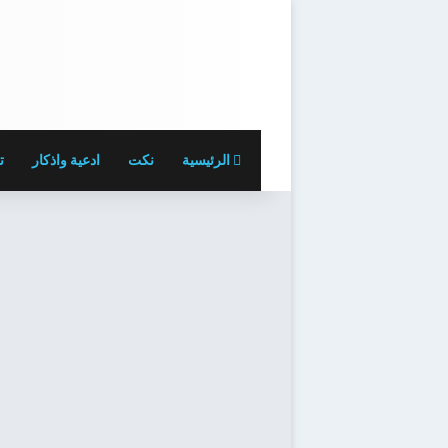
الرئيسية
نكت
ادعية واذكار
ت