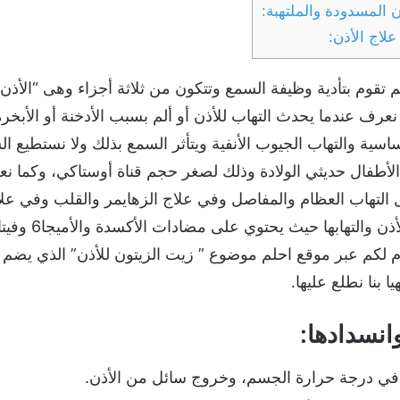
ن المسدودة والملتهبة:
لاج الأذن:
قوم بتأدية وظيفة السمع وتتكون من ثلاثة أجزاء وهى “الأذن 
عرف عندما يحدث التهاب للأذن أو ألم بسبب الأدخنة أو الأبخ
اسية والتهاب الجيوب الأنفية ويتأثر السمع بذلك ولا نستطيع ا
الأطفال حديثي الولادة وذلك لصغر حجم قناة أوستاكي، وكما نع
ل التهاب العظام والمفاصل وفي علاج الزهايمر والقلب وفي علا
أيضا يستخدم في عل
م لكم عبر موقع احلم موضوع ” زيت الزيتون للأذن” الذي يضم
 بنا نطلع عليها.
انسدادها:
ع في درجة حرارة الجسم، وخروج سائل من الأذن.