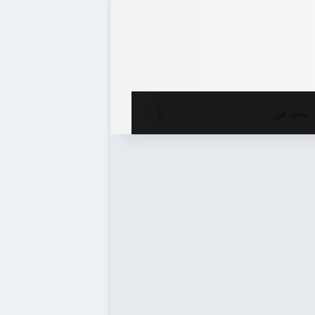
ع المظلم
بحث
عن