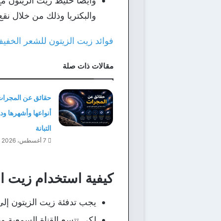
وأيضا خليط زيت الزيتون مع
والبكتريا وذلك من خلال نق
فوائد زيت الزيتون للشعر الخف
مقالات ذات صلة
حقائق عن المجرات
أنواعها وأشهرها و
التبانة
7 أغسطس، 2026
كيفية استخدام زيت ال
يجب تدفئة زيت الزيتون إلى
لكي تتسع القناة السمعية و