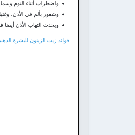
واضطراب أثناء النوم وسماع 
وشعور بألم في الأذن، وغث
ويحدث التهاب الأذن أيضا في 
فوائد زيت الزيتون للبشرة الد