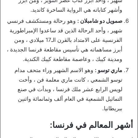
شهير ، وأحد أبرز كتاب عصر التنوير ، ومن أبرز
وأشهر كتاباته هي الرواية الساخرة كانديد.
صمويل دو شامبلان :
وهو رحالة ومستكشف فرنسي
شهير ، وأحد الرحالة الذين قد ساعدوا الإمبراطورية
الفرنسية على الامتداد بالقرن الـ17 ميلادي ، ومن
أبرز مساهماته هي تأسيس مقاطعة فرنسا الجديدة ،
ومدينة كيبك ، وعاصمة مقاطعة كيبك الكندية.
ماري توسو :
وهو الاسم الشهير وراء متحف مدام
توسو الشمعي ، كانت ماري معلمة فن ، وأخت
لويس الرابع عشر ملك فرنسا ، وبدأت في صنع
التماثيل الشمعية في العام ألف وثمانمائة واثنين
ببريطانيا.
أشهر المعالم في فرنسا: