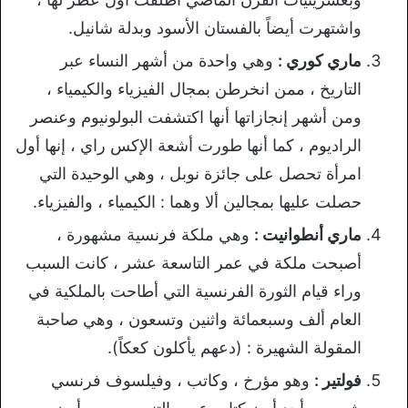
واشتهرت أيضاً بالفستان الأسود وبدلة شانيل.
ماري كوري :
وهي واحدة من أشهر النساء عبر
التاريخ ، ممن انخرطن بمجال الفيزياء والكيمياء ،
ومن أشهر إنجازاتها أنها اكتشفت البولونيوم وعنصر
الراديوم ، كما أنها طورت أشعة الإكس راي ، إنها أول
امرأة تحصل على جائزة نوبل ، وهي الوحيدة التي
حصلت عليها بمجالين ألا وهما : الكيمياء ، والفيزياء.
ماري أنطوانيت :
وهي ملكة فرنسية مشهورة ،
أصبحت ملكة في عمر التاسعة عشر ، كانت السبب
وراء قيام الثورة الفرنسية التي أطاحت بالملكية في
العام ألف وسبعمائة واثنين وتسعون ، وهي صاحبة
المقولة الشهيرة : (دعهم يأكلون كعكاً).
فولتير :
وهو مؤرخ ، وكاتب ، وفيلسوف فرنسي