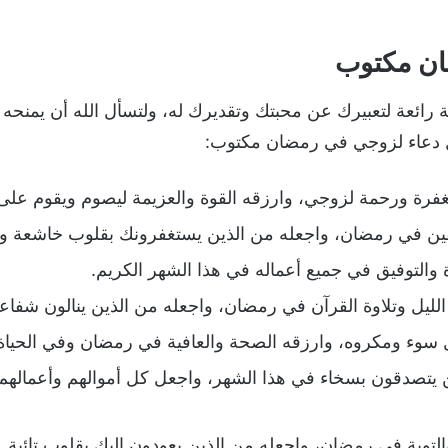
ان مكتوب
ائعة لتعبيرك عن محبتك وتقديرك له، ولتسأل الله أن يمنحه ال
مل دعاء لزوجي في رمضان مكتوب:
فرة ورحمة لزوجي، وارزقه القوة والعزيمة ليصوم ويقوم على 
ين في رمضان، واجعله من الذين يستغفرونك بقلوب خاشعة ويت
والتوفيق في جميع أعماله في هذا الشهر الكريم.
لليل وتلاوة القرآن في رمضان، واجعله من الذين ينالون شفاعة 
وء ومكروه، وارزقه الصحة والعافية في رمضان وفي الحياة
يتصدقون بسخاء في هذا الشهر، واجعل كل أموالهم وأعمالهم ص
التوبة في رمضان، واجعله من الذين يعودون إليك بقلوب تائبة.