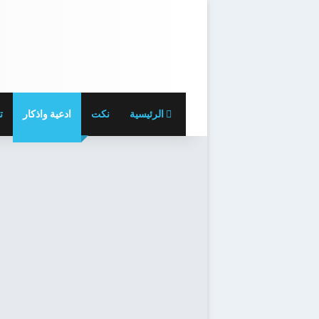
الرئيسية
نكت
ادعية واذكار
ت