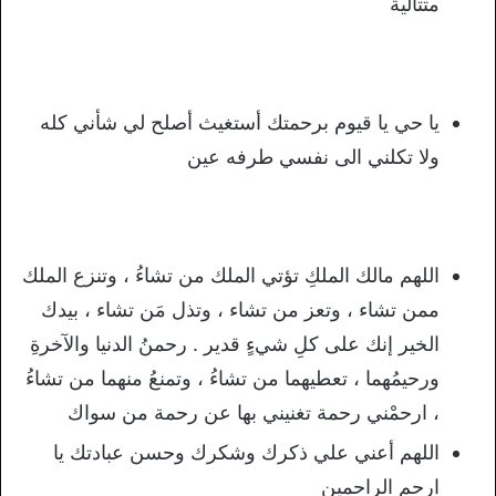
متتالية
يا حي يا قيوم برحمتك أستغيث أصلح لي شأني كله
ولا تكلني الى نفسي طرفه عين
اللهم مالك الملكِ تؤتي الملك من تشاءُ ، وتنزع الملك
ممن تشاء ، وتعز من تشاء ، وتذل مَن تشاء ، بيدك
الخير إنك على كلِ شيءٍ قدير . رحمنُ الدنيا والآخرةِ
ورحيمُهما ، تعطيهما من تشاءُ ، وتمنعُ منهما من تشاءُ
، ارحمْني رحمة تغنيني بها عن رحمة من سواك
اللهم أعني علي ذكرك وشكرك وحسن عبادتك يا
ارحم الراحمين