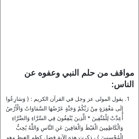
مواقف من حلم النبي وعفوه عن
الناس:
يقول المولى عز وجل في القرآن الكريم : { وَسَارِعُوا
إِلَى مَغْفِرَةٍ مِنْ رَبِّكُمْ وَجَنَّةٍ عَرْضُهَا السَّمَاوَاتُ وَالْأَرْضُ
أُعِدَّتْ لِلْمُتَّقِينَ * الَّذِينَ يُنْفِقُونَ فِي السَّرَّاءِ وَالضَّرَّاءِ
وَالْكَاظِمِينَ الْغَيْظَ وَالْعَافِينَ عَنِ النَّاسِ وَاللَّهُ يُحِبُّ
الْمُحْسِنِينَ } ، ذكرت هذه الآية فضل كظم الغيظ وهو