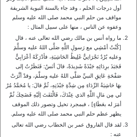
أول درجات الحلم ، وقد جاء بالسنة النبوية الشريفة
مواقف من حلم النبي محمد صلى الله عليه وسلم
وعفوه عن الناس ، منها على سبيل المثال :
ما رواه أنس بن مالك رضي الله تعالى عنه ، قال
[كُنْتُ أمْشِي مع رَسولِ اللَّهِ صَلَّى اللهُ عليه وسلَّمَ
وعليه بُرْدٌ نَجْرَانِيٌّ غَلِيظُ الحَاشِيَةِ، فأدْرَكَهُ أعْرَابِيٌّ
فَجَبَذَ برِدَائِهِ جَبْذَةً شَدِيدَةً، قالَ أنَسٌ: فَنَظَرْتُ إلى
صَفْحَةِ عَاتِقِ النبيِّ صَلَّى اللهُ عليه وسلَّمَ، وقدْ أثَّرَتْ
بهَا حَاشِيَةُ الرِّدَاءِ مِن شِدَّةِ جَبْذَتِهِ، ثُمَّ قالَ: يا مُحَمَّدُ مُرْ
لي مِن مَالِ اللَّهِ الذي عِنْدَكَ، فَالْتَفَتَ إلَيْهِ فَضَحِكَ ثُمَّ
أمَرَ له بعَطَاءٍ] ، فبمجرد تخيل وتصور ذلك الموقف
يظهر عظم حلم النبي محمد صلى الله عليه وسلم.
لقد قال الفاروق عمر بن الخطاب رضي الله تعالى
عنه :