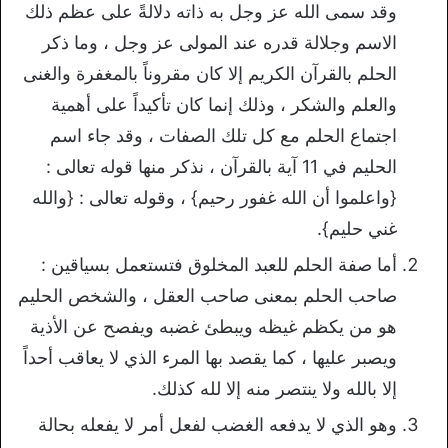
وقد سمى الله عز وجل به ذاته دلالةً على عظم ذلك
الاسم وجلالة قدره عند المولى عز وجل ، وما ذكر
الحلم بالقرآن الكريم إلا كان مقروناً بالمغفرة والغنى
والعلم والشكر ، وذلك إنما كان تأكيداً على أهمية
اجتماع الحلم مع كل تلك الصفات ، وقد جاء اسم
الحليم في 11 آية بالقرآن ، نذكر منها قوله تعالى :
{واعلموا أن الله غفور رحيم} ، وقوله تعالى : {والله
غني حليم}.
أما صفة الحلم للعبد المخلوق فتستعمل بسياقين :
صاحب الحلم بمعنى صاحب العقل ، والشخص الحليم
هو من يكظم غيظه ويبطئ غضبه ويفصح عن الأذية
ويصبر عليها ، كما يقصد بها المرء الذي لا يعاقب أحداً
إلا بالله ولا ينتصر منه إلا لله كذلك.
وهو الذي لا يدفعه الغضب لفعل أمر لا يفعله بحالة