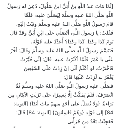
[لَمَّا مَاتَ عبدُ اللَّهِ بنُ أُبَيٍّ ابنُ سَلُولَ، دُعِيَ له رَسولُ
اللَّهِ صَلَّى اللهُ عليه وسلَّمَ لِيُصَلِّيَ عليه، فَلَمَّا
قَامَ رَسولُ اللَّهِ صَلَّى اللهُ عليه وسلَّمَ وثَبْتُ إلَيْهِ،
فَقُلتُ: يا رَسولَ اللَّهِ، أتُصَلِّي علَى ابْنِ أُبَيٍّ وقدْ قَالَ
يَومَ كَذَا وكَذَا: كَذَا وكَذَا؟ أُعَدِّدُ عليه قَوْلَهُ،
فَتَبَسَّمَ رَسولُ اللَّهِ صَلَّى اللهُ عليه وسلَّمَ وقَالَ: أخِّرْ
عَنِّي يا عُمَرُ فَلَمَّا أكْثَرْتُ عليه، قَالَ: إنِّي خُيِّرْتُ
فَاخْتَرْتُ، لو أعْلَمُ أنِّي إنْ زِدْتُ علَى السَّبْعِينَ
يُغْفَرُ له لَزِدْتُ عَلَيْهَا قَالَ:
فَصَلَّى عليه رَسولُ اللَّهِ صَلَّى اللهُ عليه وسلَّمَ ثُمَّ
انْصَرَفَ، فَلَمْ يَمْكُثْ إلَّا يَسِيرًا، حتَّى نَزَلَتِ الآيَتَانِ مِن
بَرَاءَةٌ: {وَلَا تُصَلِّ علَى أحَدٍ منهمْ مَاتَ أبَدًا} [التوبة:
84] إلى قَوْلِهِ {وَهُمْ فَاسِقُونَ} [التوبة: 84] قَالَ:
فَعَجِبْتُ بَعْدُ مِن جُرْأَتي