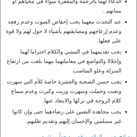
الدعاء لهما بالرحمة والمغفرة سواء في محياهم أو
مماتهم .
عند التحدث معهما يجب إخفاض الصوت وعدم رفعه
وعدم إزعاجهم ومضايقتهم بأشياء لا حول لهم ولا قوة
على فعلها.
يجب تقديمهما في المشي والكلام احتراما لهما
وإجلالا والتواضع في معاملتهما مهما بلغت من ارتفاع
المنزلة وعلو المناصب.
يجب حسن الصحبة والعشرة خاصة للأم التي سهرت
وتعبت وحملت وسهرت وربت وكبرت وعدم سماع
كلام الزوجة في تركها والابتعاد عنها.
يجب مجاهدة النفس على رضاءهما حتى وإن كانوا
غير مسلمين والإحسان إليهم وتقديم طلبهم.
نصائح عن بر الوالدين قصيرة جداً ومؤثرة
.