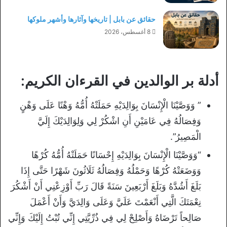
حقائق عن بابل | تاريخها وآثارها وأشهر ملوكها
8 أغسطس، 2026
أدلة بر الوالدين في القرءان الكريم:
” وَوَصَّيْنَا الْإِنْسَانَ بِوَالِدَيْهِ حَمَلَتْهُ أُمُّهُ وَهْنًا عَلَى وَهْنٍ
وَفِصَالُهُ فِي عَامَيْنِ أَنِ اشْكُرْ لِي وَلِوَالِدَيْكَ إِلَيَّ
الْمَصِيرُ”.
“وَوَصَّيْنَا الْإِنْسَانَ بِوَالِدَيْهِ إِحْسَانًا حَمَلَتْهُ أُمُّهُ كُرْهًا
وَوَضَعَتْهُ كُرْهًا وَحَمْلُهُ وَفِصَالُهُ ثَلَاثُونَ شَهْرًا حَتَّى إِذَا
بَلَغَ أَشُدَّهُ وَبَلَغَ أَرْبَعِينَ سَنَةً قَالَ رَبِّ أَوْزِعْنِي أَنْ أَشْكُرَ
نِعْمَتَكَ الَّتِي أَنْعَمْتَ عَلَيَّ وَعَلَى وَالِدَيَّ وَأَنْ أَعْمَلَ
صَالِحاً تَرْضَاهُ وَأَصْلِحْ لِي فِي ذُرِّيَّتِي إِنِّي تُبْتُ إِلَيْكَ وَإِنِّي