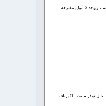
واحدة من أهم الخطوات التي لا بد من اتباعها قبل أن تقوم بتربية البقر هو أن تبني لها سياج ملائم ، ويوجد 3 أنواع مقترحة
بحال توفر مصدر للكهرباء ،