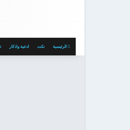
الرئيسية
نكت
ادعية واذكار
ت