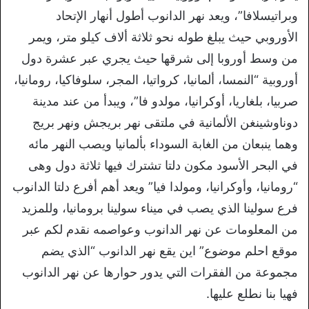
وبراتيسلافا”، ويعد نهر الدانوب أطول أنهار الإتحاد
الأوروبي حيث يبلغ طوله نحو ثلاثة ألاف كيلو متر، ويمر
من وسط أوروبا إلى شرقها حيث يجري عبر عشرة دول
أوروبية “النمسا، ألمانيا، كرواتيا، المجر، سلوفاكيا، رومانيا،
صربيا، بلغاريا، أوكرانيا، مولدو فا”، ويبدأ من عند مدينة
دوناوشينغن الألمانية في ملتقى نهر بريجش ونهر بريج
وهما ينبعان من الغابة السوداء بألمانيا ويصب النهر مائه
في البحر الأسود مكون دلتا تشترك فيها ثلاثة دول وهى
“رومانيا، وأوكرانيا، ومولدا فيا” ويعد أهم أفرع دلتا الدانوب
فرع سولينا الذي يصب في ميناء سولينا برومانيا، وللمزيد
من المعلومات عن نهر الدانوب وعواصمه نقدم لكم عبر
موقع احلم موضوع” اين يقع نهر الدانوب “الذي يضم
مجموعة من الفقرات التي يدور حوارها عن نهر الدانوب
فهيا بنا نطلع عليها.