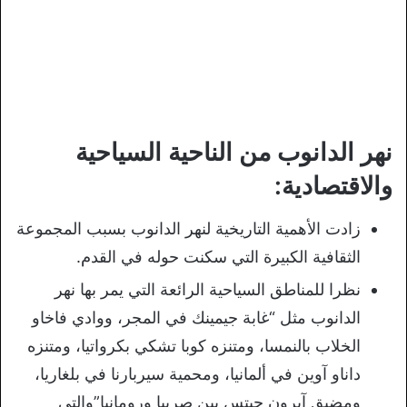
نهر الدانوب من الناحية السياحية
والاقتصادية:
زادت الأهمية التاريخية لنهر الدانوب بسبب المجموعة
الثقافية الكبيرة التي سكنت حوله في القدم.
نظرا للمناطق السياحية الرائعة التي يمر بها نهر
الدانوب مثل “غابة جيمينك في المجر، ووادي فاخاو
الخلاب بالنمسا، ومتنزه كوبا تشكي بكرواتيا، ومتنزه
داناو آوين في ألمانيا، ومحمية سيربارنا في بلغاريا،
ومضيق آيرون جيتس بين صربيا ورومانيا”والتي