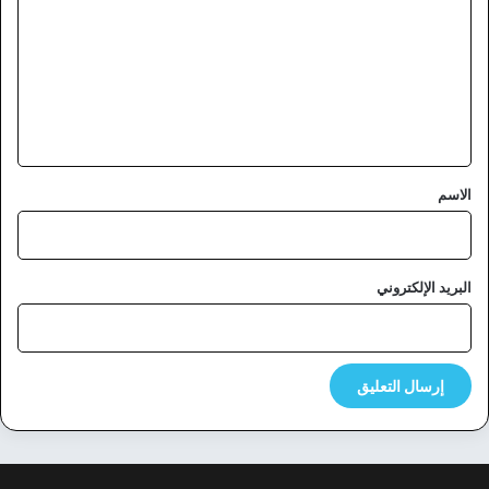
ت
ع
ل
ي
ق
*
الاسم
البريد الإلكتروني