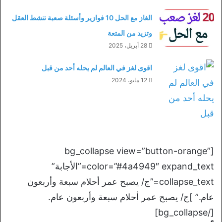
الغاز مع الحل 10 فوازير وأسئلة صعبة تنشط العقل
وتزيد من المتعة
28 أبريل، 2025
اقوى لغز في العالم لم يحله أحد من قبل
12 مايو، 2024
[bg_collapse view=”button-orange”
color=”#4a4949″ expand_text=”الأجابة”
collapse_text=”ج/ يصبح عمر أحلام سبعة وأربعون
عام.” ]ج/ يصبح عمر أحلام سبعة وأربعون عام.
[/bg_collapse]