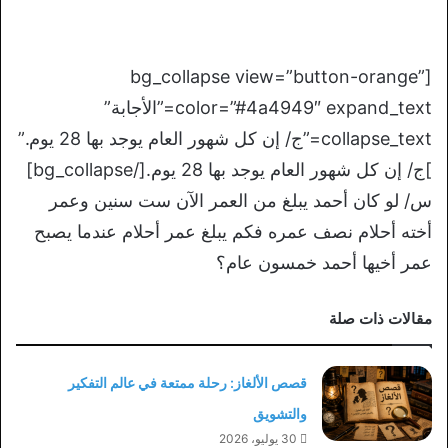
[bg_collapse view=”button-orange”
color=”#4a4949″ expand_text=”الأجابة”
collapse_text=”ج/ إن كل شهور العام يوجد بها 28 يوم.”
]ج/ إن كل شهور العام يوجد بها 28 يوم.[/bg_collapse]
س/ لو كان أحمد يبلغ من العمر الآن ست سنين وعمر
أخته أحلام نصف عمره فكم يبلغ عمر أحلام عندما يصبح
عمر أخيها أحمد خمسون عام؟
مقالات ذات صلة
قصص الألغاز: رحلة ممتعة في عالم التفكير
والتشويق
30 يوليو، 2026