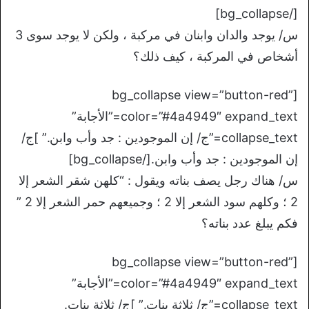
[/bg_collapse]
س/ يوجد والدان وابنان في مركبة ، ولكن لا يوجد سوى 3
أشخاص في المركبة ، كيف ذلك؟
[bg_collapse view=”button-red”
color=”#4a4949″ expand_text=”الأجابة”
collapse_text=”ج/ إن الموجودين : جد وأب وابن.” ]ج/
إن الموجودين : جد وأب وابن.[/bg_collapse]
س/ هناك رجل يصف بناته ويقول : “كلهن شقر الشعر إلا
2 ؛ وكلهم سود الشعر إلا 2 ؛ وجميعهم حمر الشعر إلا 2 ”
فكم يبلغ عدد بناته؟
[bg_collapse view=”button-red”
color=”#4a4949″ expand_text=”الأجابة”
collapse_text=”ج/ ثلاثة بنات.” ]ج/ ثلاثة بنات.