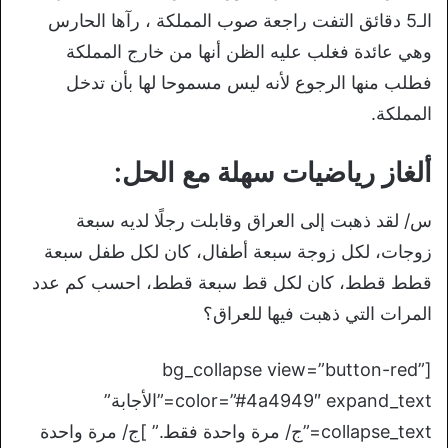
الـ5 دقائق التفت راجعة صوب المملكة ، رآها الحارس
وهي عائدة فغلب عليه الظن أنها من خارج المملكة
فطلب منها الرجوع لأنه ليس مسموحا لها بأن تدخل
المملكة
.
ألغاز رياضيات سهلة مع الحل:
س/ لقد ذهبت إلى العراق وقابلت رجلًا لديه سبعة
زوجات، لكل زوجة سبعة أطفال، كان لكل طفل سبعة
قطط قطط، كان لكل قط سبعة قطط، احسب كم عدد
المرات التي ذهبت فيها للعراق؟
[bg_collapse view=”button-red”
color=”#4a4949″ expand_text=”الأجابة”
collapse_text=”ج/ مرة واحدة فقط.” ]ج/ مرة واحدة