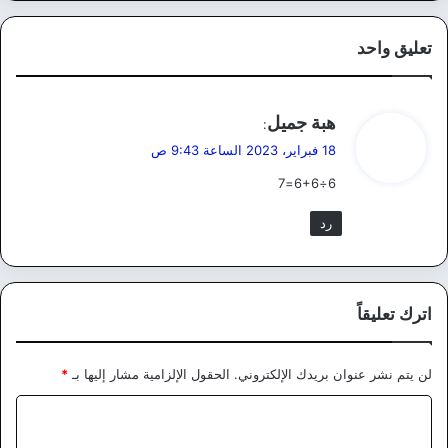
تعليق واحد
ي
هبة جميل
:
ق
18 فبراير، 2023 الساعة 9:43 ص
و
6÷6+6=7
ل
رد
اترك تعليقاً
لن يتم نشر عنوان بريدك الإلكتروني.
الحقول الإلزامية مشار إليها بـ
*
ا
ل