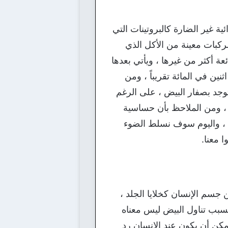
 غير الضارة كالبروتينات التي
ركبات معينة من الأكل الذي
ة أكثر من غيرها ، ويأتي بعدها
ن في المائة تقريباً ، ومن
توجد بصفار البيض ، على الرغم
 ، ومن الملاحظ بأن حساسية
ة قد زادت بنحو ثمانية عشرة بالمائة في السنوات العشر الممتدة ما بين الـ1997 و2007م ، واليوم سوف نسلط الضوء
 معنا.
جسم الإنسان كخلايا الجلد ،
بسبب تناول البيض ليس معناه
كن أن يكون عند الإنسان رد