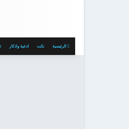
الرئيسية
نكت
ادعية واذكار
ت