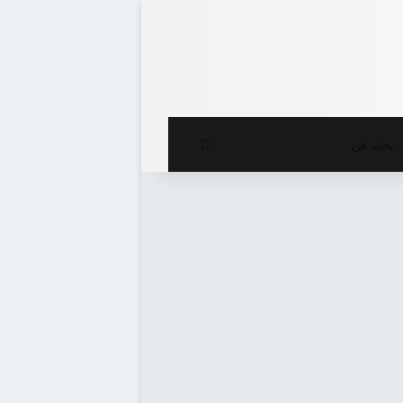
ع المظلم
بحث
عن