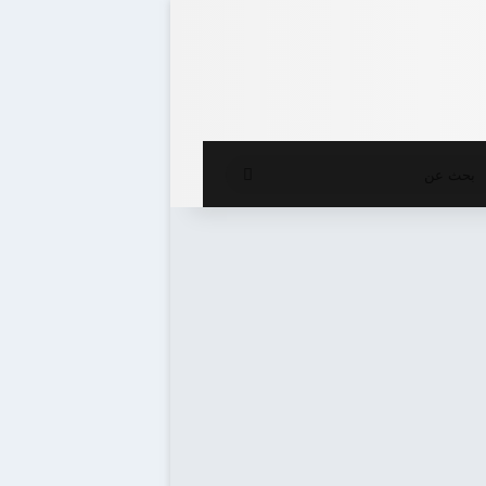
ع المظلم
بحث
عن