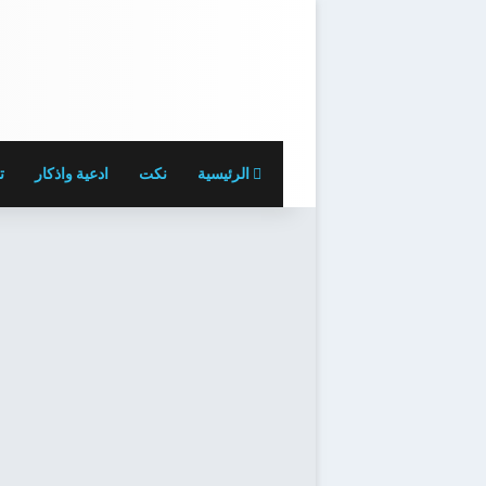
الرئيسية
نكت
ادعية واذكار
ت