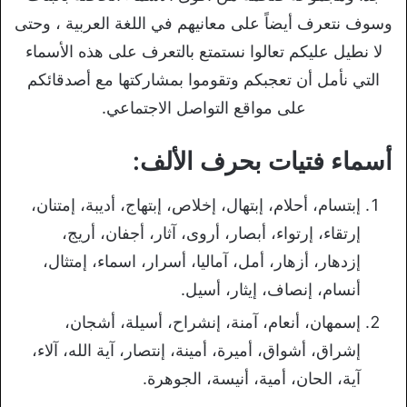
وسوف نتعرف أيضاً على معانيهم في اللغة العربية ، وحتى
لا نطيل عليكم تعالوا نستمتع بالتعرف على هذه الأسماء
التي نأمل أن تعجبكم وتقوموا بمشاركتها مع أصدقائكم
على مواقع التواصل الاجتماعي.
أسماء فتيات بحرف الألف:
إبتسام، أحلام، إبتهال، إخلاص، إبتهاج، أديبة، إمتنان،
إرتقاء، إرتواء، أبصار، أروى، آثار، أجفان، أريج،
إزدهار، أزهار، أمل، آماليا، أسرار، اسماء، إمتثال،
أنسام، إنصاف، إيثار، أسيل.
إسمهان، أنعام، آمنة، إنشراح، أسيلة، أشجان،
إشراق، أشواق، أميرة، أمينة، إنتصار، آية الله، آلاء،
آية، الحان، أمية، أنيسة، الجوهرة.