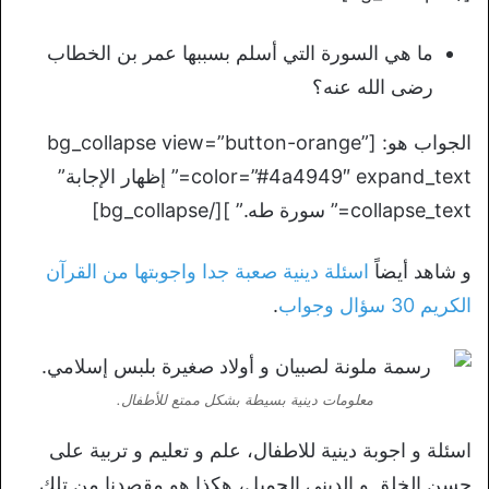
ما هي السورة التي أسلم بسببها عمر بن الخطاب
رضى الله عنه؟
الجواب هو: [bg_collapse view=”button-orange”
color=”#4a4949″ expand_text=” إظهار الإجابة”
collapse_text=” سورة طه.” ][/bg_collapse]
و شاهد أيضاً
اسئلة دينية صعبة جدا واجوبتها من القرآن
الكريم 30 سؤال وجواب
.
معلومات دينية بسيطة بشكل ممتع للأطفال.
اسئلة و اجوبة دينية للاطفال، علم و تعليم و تربية على
حسن الخلق و الديني الجميل، هكذا هو مقصدنا من تلك