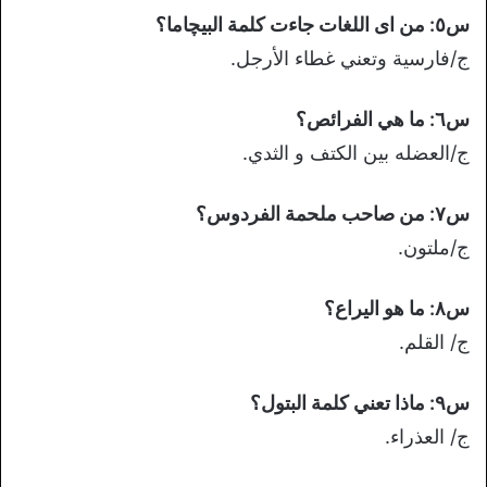
س٥: من اى اللغات جاءت كلمة البيچاما؟
ج/فارسية وتعني غطاء الأرجل.
س٦: ما هي الفرائص؟
ج/العضله بين الكتف و الثدي.
س٧: من صاحب ملحمة الفردوس؟
ج/ملتون.
س٨: ما هو اليراع؟
ج/ القلم.
س٩: ماذا تعني كلمة البتول؟
ج/ العذراء.