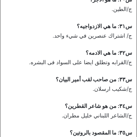
ج/الطين.
س٣١: ما هي الازدواجيه؟
ج/ اشتراك عنصرين في شيء واحد.
س٣٢: ما هي الادمه؟
ج/القرابه وتطلق ايضا على السواد فى البشره.
س٣٣: من صاحب لقب أمير البيان؟
ج/شكيب ارسلان.
س٣٤: من هو شاعر القطرين؟
ج/الشاعر اللبناني خليل مطران.
س٣٥: ما المقصود بالروتين؟