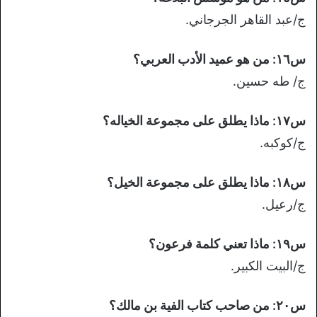
ج/عبد القاهر الجرجاني.
س١٦: من هو عميد الأدب العربي؟
ج/ طه حسين.
س١٧: ماذا يطلق على مجموعة الخياله؟
ج/كوكبه.
س١٨: ماذا يطلق على مجموعة الخيل؟
ج/رعيل.
س١٩: ماذا تعني كلمة فرعون؟
ج/البيت الكبير.
س٢٠: من صاحب كتاب الفية بن مالك؟