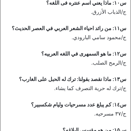
س١٠: ماذا يعني اسم عنتره فى اللغه؟
ج/الذباب الأزرق.
س١١: من رائد احياء الشعر العربي في العصر الحديث؟
ج/محمود سامي البارودي.
س١٢: ما هو السمهرى في اللغه العربيه؟
ج/الرمح الصلب.
س١٣: ماذا نقصد بقولنا: ترك له الحبل على الغارب؟
ج/ترك له حرية التصرف كما يشاء.
س١٤: كم يبلغ عدد مسرحيات وليام شكسبير؟
ج/٣٧ مسرحيه.
س١٥: من هو مؤسس البلاغه؟