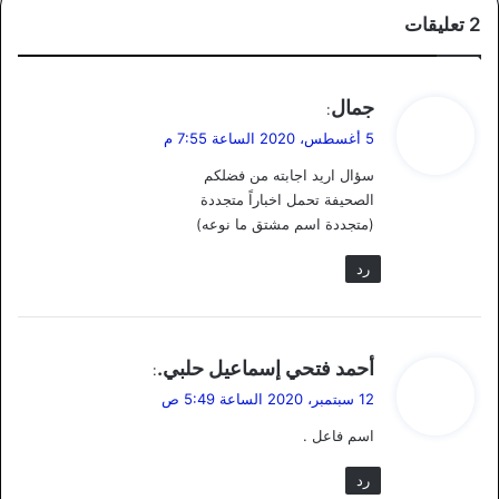
‫2 تعليقات
ي
جمال
:
ق
5 أغسطس، 2020 الساعة 7:55 م
و
سؤال اريد اجابته من فضلكم
ل
الصحيفة تحمل اخباراً متجددة
(متجددة اسم مشتق ما نوعه)
رد
ي
أحمد فتحي إسماعيل حلبي.
:
ق
12 سبتمبر، 2020 الساعة 5:49 ص
و
اسم فاعل .
ل
رد