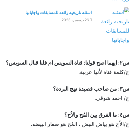
اسئله تاريخيه رائعة للمسابقات واجاباتها
26 ديسمبر، 2023
س٢: ايهما اصح قولنا: قناة السويس ام قلنا قنال السويس؟
ج/كلمة قناة لأنها عربية.
س٣: من صاحب قصيدة نهج البردة؟
ج/ احمد شوقي.
س٤: ما الفرق بين المُح والاُح؟
ج/الاُح هو بياض البيض ، المُح هو صفار البيضه.