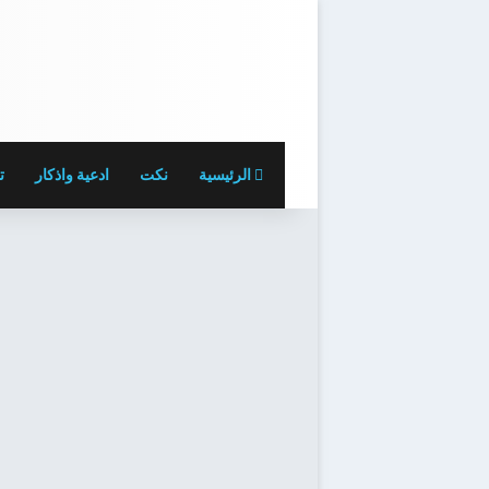
الرئيسية
نكت
ادعية واذكار
ت