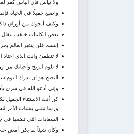
ولا تيأس فإن اليأس كفر لع
واصنع جميلًا في الحياة فإنم
وكيف أنجوك من أوراق ذاك
بعض الكلمات خلقت لتقال م
إبتسم فلن يتغير العالم بحز
لا تنطفئ وانت الذي اعتاد 
لا تلوم الريح وأحبابك من و
النضج هو ان تدرك اليوم س
وإني أدعو الله في سري بأن ي
كن أنت الإستثناء الجميل ل
وربما تبتلي بشتات الأمر لت
السعادات التي تضعها في جي
وكأن شيئاً لم يكن أمض علي