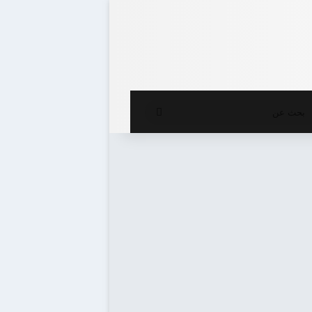
ع المظلم
بحث
عن