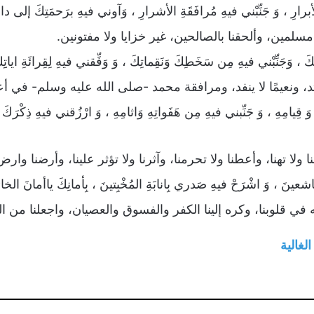
ِ الْأبرارِ ، وَ جَنِّبْني فيهِ مُرافَقَةِ الأشرارِ ، وَآوني فيهِ برَحمَتِكَ إلى دار
مسلمين، وألحقنا بالصالحين، غير خزايا ولا مفتونين.
ِكَ ، وَجَنِّبْني فيهِ مِن سَخَطِكَ وَنَقِماتِكَ ، وَ وَفِّقني فيهِ لِقِرائَةِ ايات
يرتد، ونعيمًا لا ينفد، ومرافقة محمد -صلى الله عليه وسلم- في أ
وَ قِيامِهِ ، وَ جَنِّبني فيهِ مِن هَفَواتِهِ وَاثامِهِ ، وَ ارْزُقني فيهِ ذِكْرَكَ ب
ا ولا تهنا، وأعطنا ولا تحرمنا، وآثرنا ولا تؤثر علينا، وأرضنا وارض
اشعينَ ، وَ اشْرَحْ فيهِ صَدري بِانابَةِ المُخْبِتينَ ، بِأمانِكَ ياأمانَ الخا
نه في قلوبنا، وكره إلينا الكفر والفسوق والعصيان، واجعلنا من ا
لغالية