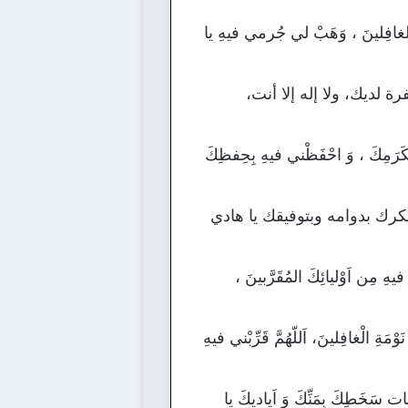
ةِ الغافِلينَ ، وَهَبْ لي جُرمي فيهِ يا
ة لديك، ولا إله إلا أنت،
 بِكَرَمِكَ ، وَ احْفَظْني فيهِ بِحِفظِكَ
كرك بدوامه وبتوفيقك يا هادي
ِ مِن اَوْليائِكَ المُقَرَّبينَ ،
ِ الْغافِلينَ، اَللّهُمَّ قَرِّبْني فيهِ
بات سَخَطِكَ بِمَنِّكَ وَ اَياديكَ يا