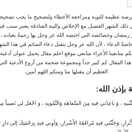
رصة عظيمة للتوبة ومراجعة الأخطاء ولتصحيح ما يجب تصحيحه
ذلك الشهر الفضيل مع الإخلاص والنية الصادقة يعتبر سبب في 
رمضان وخصائصه التي اختصه الله عز وجل بها رحمةً بعباده ، 
صةً الدعاء ، لأن الله عز وجل يتقبل دعاء الصائم في هذا الشهر 
لكم متابعينا الأعزاء متابعي موقع احلم مقال يحمل عنوان أدعي
ا المقال كم كبير جداً ومجموعة ضخمة من أروع الأدعية التي
العظيم أن يتقبلها منا ومنكم اللهم أمين.
بإذن الله:
تَّنْبيهِ ، وَ باعِدْني فيهِ مِنَ السَّفاهَةِ وَالتَّمْويهِ ، وَ اجْعَل لي نَصيباً مِن
الأَبْرارِ، وَجَنِّبْني فيهِ مُرافَقَةَ الأَشْرارِ، وَآوِني فيهِ بِرَحْمَتِكَ إلى دارِ
 والآمالَ.