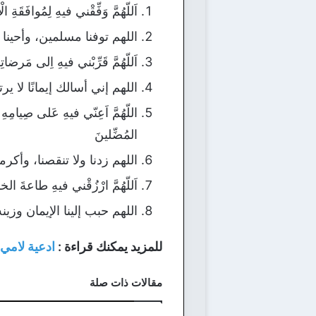
اَللّهُمَّ وَفِّقْني فيهِ لِمُوافَقَة
اللهم توفنا مسلمين، وأحينا 
اَللّهُمَّ قَرِّبْني فيهِ اِلى مَرضات
اللهم إني أسالك إيمانًا لا 
اللّهُمَّ اَعِنّي فيهِ عَلى صِيامِهِ 
المُضِّلينَ
اللهم زدنا ولا تنقصنا، وأكرمن
اَللّهُمَّ ارْزُقْني فيهِ طاعةَ الخ
اللهم حبب إلينا الإيمان وزي
للمزيد يمكنك قراءة :
ادعية لامي ا
مقالات ذات صلة