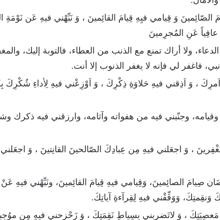
مَ الصّائِمينَ وَ قِيامي فيِهِ قِيامَ القائِمينَ ، وَ نَبِّهْني فيهِ عَن نَوْمَ
 عافِياً عَنِ المُجرِمينَ
عاء، ولا أراك تمنع مع الذنب من العطاء، فالتوبة إليك، والمغفر
 فاغفر لي فإنه لا يغفر الذنوب إلا أنت.
 اَمرِكَ ، وَ اَذِقني فيهِ حَلاوَةِ ذِكْرِكَ ، وَ اَوْزِعْني فيهِ لِأداءِ شُكْرِكَ
 وقيامه، وجنّبني فيه من هفواته وآثامه، وارزقني فيه ذكرك وش
َغْفِرينَ ، وَ اجعَلني فيهِ مِن عِبادِكَ الصّالحينَ القانِتينَ ، وَ اجعَلني فيه
ن صِيامَ الصائِمينَ، وَقِيامي فيهِ قِيامَ القائِمينَ، ونَبِّهْني فيهِ عَنْ نَوْمَة
وَنقِمتِكَ، وَوَفِّقْني فيهِ لِقِرآءةِ آياتِكَ.
ُّضِ مَعصِيَتِكَ ، وَ لاتَضرِبني بِسِياطِ نَقِمَتِكَ ، وَ زَحْزِحني فيهِ مِن موُجِ