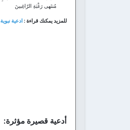
مُنتَهى رَغْبَةِ الرّاغِبينَ
للمزيد يمكنك قراءة :
ادعية نبوي
أدعية قصيرة مؤثرة: