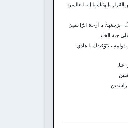
ِ القَرارِ بإلهيَّتِكَ يا إله العالمينَ
ِِكَ ، بِرَحمَتِكَ يا أرحَمَ الرّاحمينَ
على جنة الخلد.
ِدَوامِهِ ، بِتَوْفيقِكَ يا هادِيَ
 عنا.
ئفينَ
لراشدين.