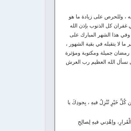
 ، وللحرص على زيادة ما هو
غفران كل الذنوب بإذن الله
وفي هذا الشهر المبارك على
ما لا يتقبله في بقية الشهور ،
ة رمضان جميلة ومكتوبة ومؤثرة
 نسأل الله العظيم رب العرش
 كُلِّ خَيْرٍ تُنْزِلُ فيهِ ، بِجودِكَ يا
 الْقَرارِ، واِهْدِني فيهِ لِصالِحِ