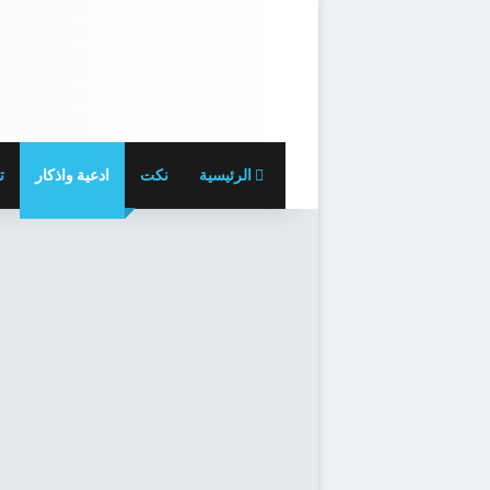
الرئيسية
نكت
ادعية واذكار
ت