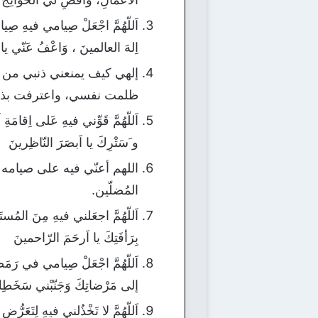
اَللّهُمَّ اجْعَلْ صِيامي فيهِ صِيا
اِلهَ العالمينَ ، وَاعْفُ عَنّي يا
إلهي كيف يمنعني ذنبي من الد
ظلمت نفسي، واعترفت بذنبي،
اَللّهُمَّ قَوِّني فيهِ عَلى اِقامَةِ
و َسَتْرِكَ يا اَبصَرَ النّاظِرينَ
اللهم أعنّي فيه على صيامه
المُضلّين.
اَللّهُمَّ اجعَلني فيهِ مِنَ المُست
بِرَأفَتِكَ يا اَرحَمَ الرّاحمينَ
اَللّهُمَّ اجْعَلْ صِيامي في رَمَضَا
إلى مَرْضاتِكَ وَجَنّبْني سَخَطِكَ 
اَللّهُمَّ لا تَخْذُلني فيهِ لِتَعَر