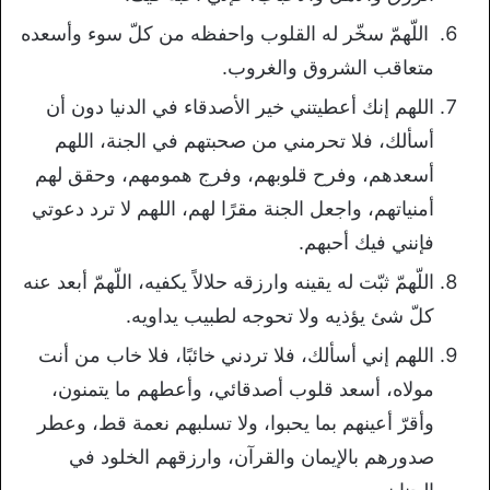
اللّهمّ سخّر له القلوب واحفظه من كلّ سوء وأسعده
متعاقب الشروق والغروب.
اللهم إنك أعطيتني خير الأصدقاء في الدنيا دون أن
أسألك، فلا تحرمني من صحبتهم في الجنة، اللهم
أسعدهم، وفرح قلوبهم، وفرج همومهم، وحقق لهم
أمنياتهم، واجعل الجنة مقرًا لهم، اللهم لا ترد دعوتي
فإنني فيك أحبهم.
اللّهمّ ثبّت له يقينه وارزقه حلالاً يكفيه، اللّهمّ أبعد عنه
كلّ شئ يؤذيه ولا تحوجه لطبيب يداويه.
اللهم إني أسألك، فلا تردني خائبًا، فلا خاب من أنت
مولاه، أسعد قلوب أصدقائي، وأعطهم ما يتمنون،
وأقرّ أعينهم بما يحبوا، ولا تسلبهم نعمة قط، وعطر
صدورهم بالإيمان والقرآن، وارزقهم الخلود في