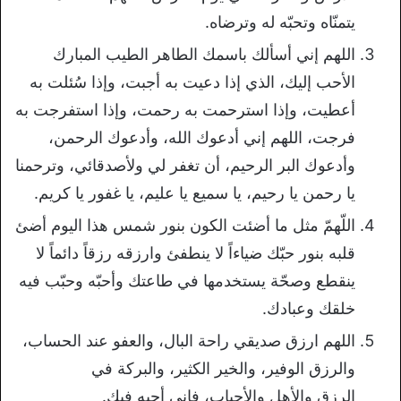
يتمنّاه وتحبّه له وترضاه.
اللهم إني أسألك باسمك الطاهر الطيب المبارك
الأحب إليك، الذي إذا دعيت به أجبت، وإذا سُئلت به
أعطيت، وإذا استرحمت به رحمت، وإذا استفرجت به
فرجت، اللهم إني أدعوك الله، وأدعوك الرحمن،
وأدعوك البر الرحيم، أن تغفر لي ولأصدقائي، وترحمنا
يا رحمن يا رحيم، يا سميع يا عليم، يا غفور يا كريم.
اللّهمّ مثل ما أضئت الكون بنور شمس هذا اليوم أضئ
قلبه بنور حبّك ضياءاً لا ينطفئ وارزقه رزقاً دائماً لا
ينقطع وصحّة يستخدمها في طاعتك وأحبّه وحبّب فيه
خلقك وعبادك.
اللهم ارزق صديقي راحة البال، والعفو عند الحساب،
والرزق الوفير، والخير الكثير، والبركة في
الرزق والأهل والأحباب، فإني أحبه فيك.