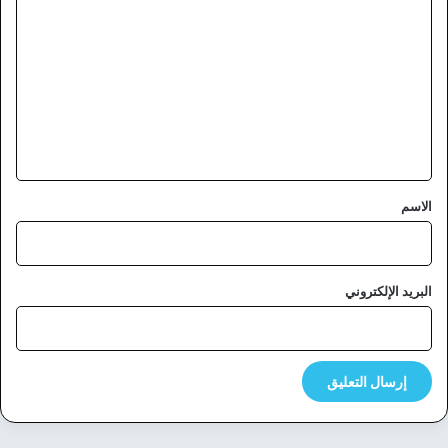
ل
ت
ع
ل
ي
ق
*
الاسم
البريد الإلكتروني