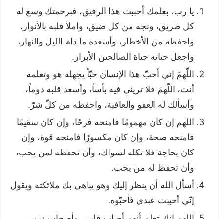
يا رب، بعلمك أحببت هذا الرفيق، فبرحمتك وسع له
كل طريق، ونجه من كل ضيق، واملأ قلبه بالأنوار،
واحفظه من الأخطار، وأسعده ما دام الليل والنهار،
واجعل حياته حياة الصالحين الأبرار.
اللّهمّ إني أحبّ هذا الإنسان حبّاً يجهله هو وتعلمه
أنت، اللّهمّ فلا تريني فيه بأساً، وأسعد قلبه دوماً،
وأسألك له العفو والعافية، واحفظه من كلّ شرّ.
اللهم إن كان مهمومًا فامنحه فرحًا، وإن كان سقيمًا
فامنحه صحة، وإن كان مكسورًا فامنحه قوة، وإن
كان بحاجة فلا تكله لسواك، وأن تحفظه لمن يحب،
وأن تحفظ له من يحب.
أسأل الله أن ينظر إليك وهو يباهي بك ملائكته ويقول
إنّي أحببت عبدي فأحبّوه.
اللهم إنك تعلم أنهم أحباب قلبي، وأصحاب دربي،