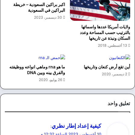
اكبر براكين السعودية – خريطة
البراكين في السعودية
30 ديسمبر، 2023
ولايات أمريكا عددها واسمائها
بالترتيب حسب المساحة وعدد
السكان ونبذة عن تاريخها
13 أغسطس، 2018
أين تقع أرض كنعان وتاريخها
ما هو rna وماهي انواعه ووظيفته
والفرق بينه وبين DNA
2 ديسمبر، 2020
26 يوليو، 2020
تعليق واحد
ي
كيفية إعداد إطار نظري
:
ق
10 أغسطس، 2023 الساعة 12:32 م