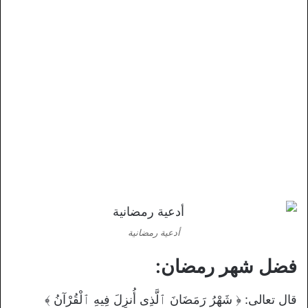
أدعية رمضانية
فضل شهر رمضان:
قال تعالى: ﴿ شَهْرُ رَمَضَانَ ٱلَّذِى أُنزِلَ فِيهِ ٱلْقُرْآنُ ﴾