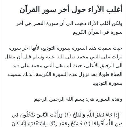
أغلب الأراء حول أخر سور القرآن
ولكن أغلب الآراء ذهبت الى أن سورة النصر هي أخر
سورة في القرآن الكريم
حيث سميت هذه السورة بسورة التوديع، لأنها اخر سورة
نزلت على النبي محمد صلى الله عليه وسلم قبل أن ينتقل
الى الرفيق الأعلى، حيث لم يبقى النبي محمد على قيد
الحياة طويلا بعد نزول هذه السورة الكريمة، لذلك سميت
بسورة التوديع.
وهذه السورة هي: بسم الله الرحمن الرحيم
” إِذَا جَاءَ نَصْرُ اللَّهِ وَالْفَتْحُ (۱) وَرَأَيْتَ النَّاسَ يَدْخُلُونَ فِي
دِينِ اللَّهِ أَفْوَاجًا (۲) فَسَبِّحْ بِحَمْدِ رَبِّكَ وَاسْتَغْفِرْهُ إِنَّهُ كَانَ