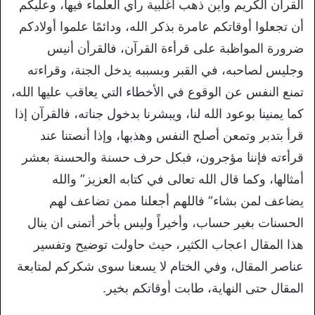
القرآن الكريم وأين ذهب أغلبية رأي العلماء فيها، وعليكم
أن تجعلوا أوقاتكم عامرة بذكر الله، ودائمًا علموا أولادكم
ضرورة المواظبة على قرأءة القرآن، فالقرأن أنيس
وجليس لصاحبه، في القبر وبسببه يدخل الجنة، وقراءته
تمنع النفس عن الوقوع في الأخطاء التي يعاقب عليها الله،
كما يمنينا بوعود الله لنا، ويبشرنا بدخول جناته، فالقرآن إذا
قرأ بتدبر وتمعن أصلح النفس وهذبها، وإذا أنصتنا عند
قرأءته فإننا مؤجرون، فبكل حرف حسنة والحسنة بعشر
أمثالها، وكما قال الله تعالى في كتابه العزيز” والله
يضاعف لمن بشاء” فاللهم أجعلنا ممن تضاعف لهم
الحسنات بغير حساب، وأخيراً وليس بأخر أتمنى ان ينال
هذا المقال اعجاب الكثير، حيث حاولت توضيح وتفسير
عناصر المقال، وفي الختام لا يسعنا سوى شكركم لمتابعة
المقال حتى النهاية، طابت أوقاتكم بخير.